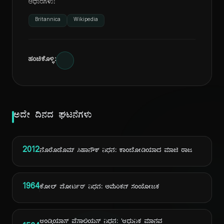
ಆಧಾರಗಳು:
Britannica
Wikipedia
ಹಂಚಿಕೊಳ್ಳಿ:
ಅದೇ ದಿನದ ಘಟನೆಗಳು
2012
ನೊರೊಡೊಮ್ ಸಿಹಾನೌಕ್ ನಿಧನ: ಕಾಂಬೋಡಿಯಾದ ಮಾಜಿ ರಾಜ
1964
ಕೋಲ್ ಪೋರ್ಟರ್ ನಿಧನ: ಅಮೆರಿಕನ್ ಸಂಯೋಜಕ
ಆಂಡ್ರಿಯಾಸ್ ವೆಸಾಲಿಯಸ್ ನಿಧನ: 'ಆಧುನಿಕ ಮಾನವ