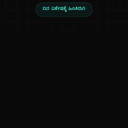
ದಿನ ವಿಶೇಷಕ್ಕೆ ಹಿಂತಿರುಗಿ
ಕನ್ನಡ ನುಡಿ
ಕನ್ನಡ ಭಾಷೆ, ಸಂಸ್ಕೃತಿ ಮತ್ತು ಸಾಮಾನ್ಯ ಜ್ಞಾನದ ಡಿಜಿಟಲ್ ಆರ್ಕೈವ್