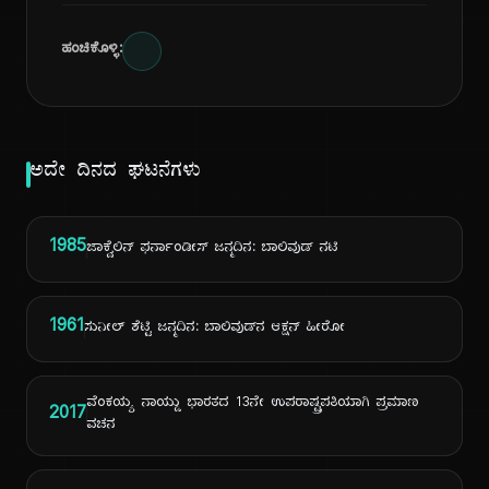
ಹಂಚಿಕೊಳ್ಳಿ:
ಅದೇ ದಿನದ ಘಟನೆಗಳು
1985
ಜಾಕ್ವೆಲಿನ್ ಫರ್ನಾಂಡೀಸ್ ಜನ್ಮದಿನ: ಬಾಲಿವುಡ್ ನಟಿ
1961
ಸುನೀಲ್ ಶೆಟ್ಟಿ ಜನ್ಮದಿನ: ಬಾಲಿವುಡ್‌ನ ಆಕ್ಷನ್ ಹೀರೋ
ವೆಂಕಯ್ಯ ನಾಯ್ಡು ಭಾರತದ 13ನೇ ಉಪರಾಷ್ಟ್ರಪತಿಯಾಗಿ ಪ್ರಮಾಣ
2017
ವಚನ