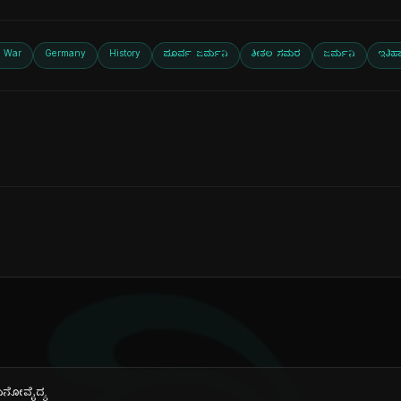
d War
Germany
History
ಪೂರ್ವ ಜರ್ಮನಿ
ಶೀತಲ ಸಮರ
ಜರ್ಮನಿ
ಇತಿಹ
್ ಮನೋವೈದ್ಯ