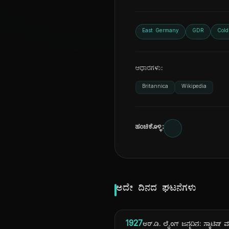
East Germany
GDR
Col
ಆಧಾರಗಳು:
Britannica
Wikipedia
ಹಂಚಿಕೊಳ್ಳಿ:
ಅದೇ ದಿನದ ಘಟನೆಗಳು
1927
ಆರ್.ಡಿ. ಲೈಂಗ್ ಜನ್ಮದಿನ: ಸ್ಕಾಟಿಷ