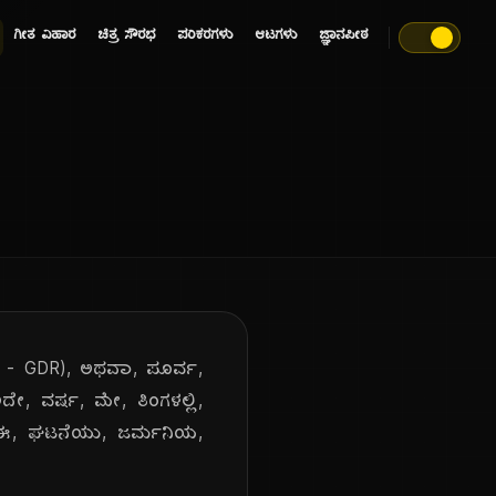
ಗೀತ ವಿಹಾರ
ಚಿತ್ರ ಸೌರಭ
ಪರಿಕರಗಳು
ಆಟಗಳು
ಜ್ಞಾನಪೀಠ
lic - GDR), ಅಥವಾ, ಪೂರ್ವ,
ೇ, ವರ್ಷ, ಮೇ, ತಿಂಗಳಲ್ಲಿ,
್ತು. ಈ, ಘಟನೆಯು, ಜರ್ಮನಿಯ,