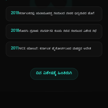
ದಿ
2019
ಕರ್ನಾಟಕದಲ್ಲಿ ಯಡಿಯೂರಪ್ಪ ಸಂಪುಟದ ನಂತರ ಭಿನ್ನಮತದ ಹೊಗೆ
2018
ಕೊಡಗು ಪ್ರವಾಹ: ಪುನರ್ವಸತಿ ಕುರಿತು ಸಚಿವ ಸಂಪುಟದ ವಿಶೇಷ ಸಭೆ
2011
NICE ಯೋಜನೆ: ಕರ್ನಾಟಕ ಹೈಕೋರ್ಟ್‌ನಿಂದ ಮಹತ್ವದ ಆದೇಶ
ದಿನ ವಿಶೇಷಕ್ಕೆ ಹಿಂತಿರುಗಿ