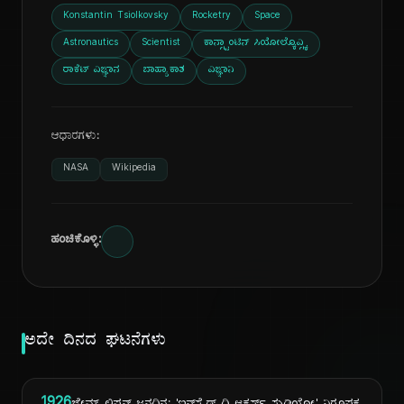
Konstantin Tsiolkovsky
Rocketry
Space
Astronautics
Scientist
ಕಾನ್ಸ್ಟಾಂಟಿನ್ ಸಿಯೋಲ್ಕೊವ್ಸ್ಕಿ
ರಾಕೆಟ್ ವಿಜ್ಞಾನ
ಬಾಹ್ಯಾಕಾಶ
ವಿಜ್ಞಾನಿ
ಆಧಾರಗಳು:
NASA
Wikipedia
ಹಂಚಿಕೊಳ್ಳಿ:
ಅದೇ ದಿನದ ಘಟನೆಗಳು