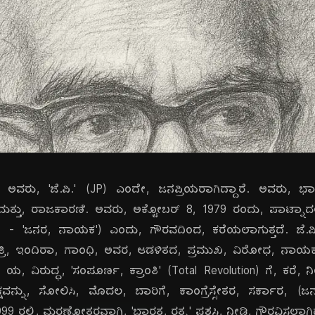
ರು, 'ಜೆ.ಪಿ.' (JP) ಎಂದೇ, ಜನಪ್ರಿಯರಾಗಿದ್ದಾರೆ. ಅವರು, ಭಾರತ
ತ್ತು, ರಾಜಕಾರಣಿ. ಅವರು, ಅಕ್ಟೋಬರ್ 8, 1979 ರಂದು, ಪಾಟ್ನಾದಲ್
- 'ಜನರ, ನಾಯಕ') ಎಂದು, ಗೌರವದಿಂದ, ಕರೆಯಲಾಗುತ್ತದೆ. ಜೆ.ಪ
ತ್ರಿ, ಇಂದಿರಾ, ಗಾಂಧಿ, ಅವರ, ಆಡಳಿತದ, ಪ್ರಮುಖ, ವಿರೋಧ, ನಾಯಕರಾ
y) ಯ, ವಿರುದ್ಧ, 'ಸಂಪೂರ್ಣ, ಕ್ರಾಂತಿ' (Total Revolution) ಗೆ, ಕರ
 ಪಕ್ಷವನ್ನು, ಸೋಲಿಸಿ, ಮೊದಲ, ಬಾರಿಗೆ, ಕಾಂಗ್ರೆಸ್ಸೇತರ, ಸರ್ಕಾರ, 
 ರಲ್ಲಿ, ಮರಣೋತ್ತರವಾಗಿ, 'ಭಾರತ, ರತ್ನ' ಪ್ರಶಸ್ತಿ, ನೀಡಿ, ಗೌರವಿಸಲಾಗಿ