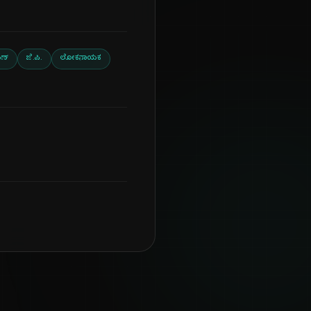
ಣ್
ಜೆ.ಪಿ.
ಲೋಕನಾಯಕ