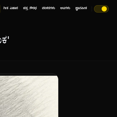
ಗೀತ ವಿಹಾರ
ಚಿತ್ರ ಸೌರಭ
ಪರಿಕರಗಳು
ಆಟಗಳು
ಜ್ಞಾನಪೀಠ
ಕ'