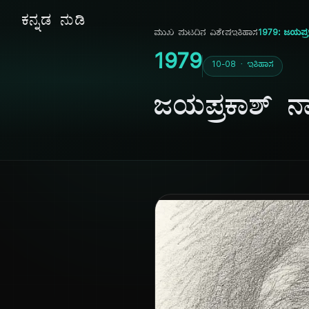
ಕನ್ನಡ ನುಡಿ
ಮುಖ ಪುಟ
ದಿನ ವಿಶೇಷ
ಇತಿಹಾಸ
1979: ಜಯಪ್
1979
10-08 · ಇತಿಹಾಸ
ಜಯಪ್ರಕಾಶ್ 