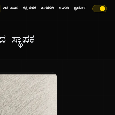
ಗೀತ ವಿಹಾರ
ಚಿತ್ರ ಸೌರಭ
ಪರಿಕರಗಳು
ಆಟಗಳು
ಜ್ಞಾನಪೀಠ
ದ ಸ್ಥಾಪಕ