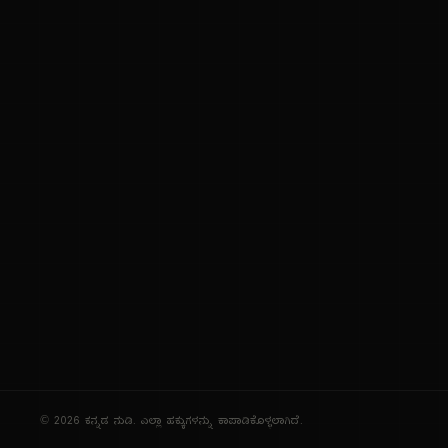
ಕನ್ನಡ ಭಾಷೆ, ಸಂಸ್ಕೃತಿ ಮತ್ತು ಸಾಮಾನ್ಯ ಜ್ಞಾನದ ಡಿಜಿಟಲ್ ಆರ್ಕೈವ್
ಜ್ಞಾನಕೋಶ
ಚಿತ್ರ ಸೌರಭ
ಪ್ರಚಲಿತ ಲೇಖನಗಳು
ಆಟಗಳು
ಗೀತ ವಿಹಾರ
ಜ್ಞಾನಪೀಠ
ದಿನ ವಿಶೇಷ
ಪರಿಕರಗಳು
© 2026 ಕನ್ನಡ ನುಡಿ. ಎಲ್ಲಾ ಹಕ್ಕುಗಳನ್ನು ಕಾಪಾಡಿಕೊಳ್ಳಲಾಗಿದೆ.