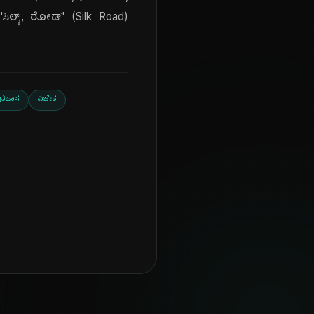
ಸಿಲ್ಕ್, ರೋಡ್' (Silk Road)
ತಿಹಾಸ
ವಿಜೇತ