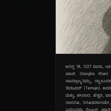
ಆಗಸ್ಟ್ 18, 1227 ರಂದು, ಇತ
ಖಾನ್, (Genghis Khan)
ಸಾಮ್ರಾಜ್ಯ'ವನ್ನು, ಸ್ಥಾಪ
'ತೆಮುಜಿನ್' (Temujin). ಅವರು
ಮತ್ತು, ಚೀನಾದ, ಹೆಚ್ಚಿನ,
ಇಂದಿಗೂ, ನಿಗೂಢವಾಗಿಯೇ, 
ವಿಸ್ತರಿಸಿದರು. ಗೆಂಘಿಸ್, 