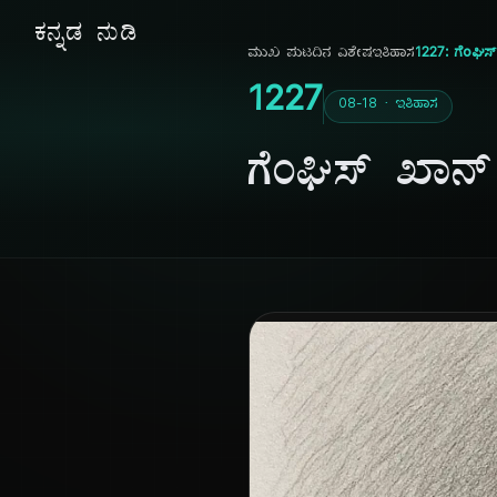
ಕನ್ನಡ ನುಡಿ
ಮುಖ ಪುಟ
ದಿನ ವಿಶೇಷ
ಇತಿಹಾಸ
1227: ಗೆಂಘಿಸ
1227
08-18 · ಇತಿಹಾಸ
ಗೆಂಘಿಸ್ ಖಾನ