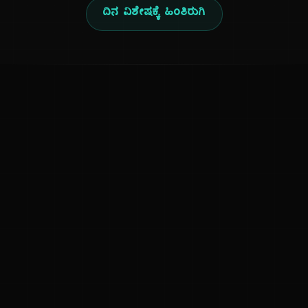
ದಿನ ವಿಶೇಷಕ್ಕೆ ಹಿಂತಿರುಗಿ
ಕನ್ನಡ ನುಡಿ
ಕನ್ನಡ ಭಾಷೆ, ಸಂಸ್ಕೃತಿ ಮತ್ತು ಸಾಮಾನ್ಯ ಜ್ಞಾನದ ಡಿಜಿಟಲ್ ಆರ್ಕೈವ್