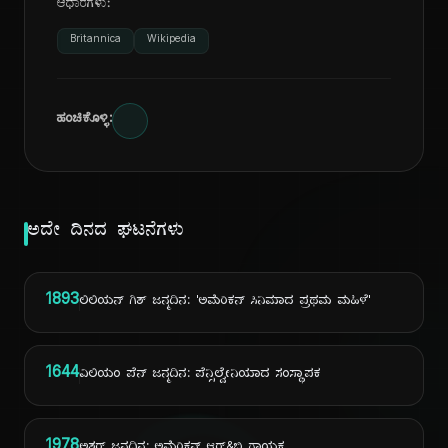
ಆಧಾರಗಳು:
Britannica
Wikipedia
ಹಂಚಿಕೊಳ್ಳಿ:
ಅದೇ ದಿನದ ಘಟನೆಗಳು
1893
ಲಿಲಿಯನ್ ಗಿಶ್ ಜನ್ಮದಿನ: 'ಅಮೆರಿಕನ್ ಸಿನಿಮಾದ ಪ್ರಥಮ ಮಹಿಳೆ'
1644
ವಿಲಿಯಂ ಪೆನ್ ಜನ್ಮದಿನ: ಪೆನ್ಸಿಲ್ವೇನಿಯಾದ ಸಂಸ್ಥಾಪಕ