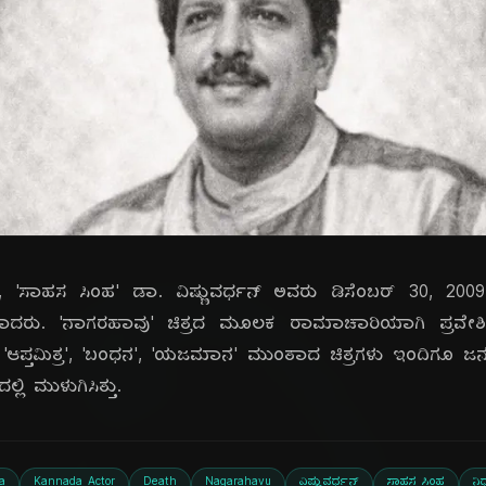
, 'ಸಾಹಸ ಸಿಂಹ' ಡಾ. ವಿಷ್ಣುವರ್ಧನ್ ಅವರು ಡಿಸೆಂಬರ್ 30, 2009
ರು. 'ನಾಗರಹಾವು' ಚಿತ್ರದ ಮೂಲಕ ರಾಮಾಚಾರಿಯಾಗಿ ಪ್ರವೇಶಿಸಿ
 ಅವರ 'ಆಪ್ತಮಿತ್ರ', 'ಬಂಧನ', 'ಯಜಮಾನ' ಮುಂತಾದ ಚಿತ್ರಗಳು ಇಂದಿಗೂ
ಿ ಮುಳುಗಿಸಿತ್ತು.
a
Kannada Actor
Death
Nagarahavu
ವಿಷ್ಣುವರ್ಧನ್
ಸಾಹಸ ಸಿಂಹ
ನಿ