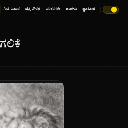
ಗೀತ ವಿಹಾರ
ಚಿತ್ರ ಸೌರಭ
ಪರಿಕರಗಳು
ಆಟಗಳು
ಜ್ಞಾನಪೀಠ
ಗಲಿಕೆ