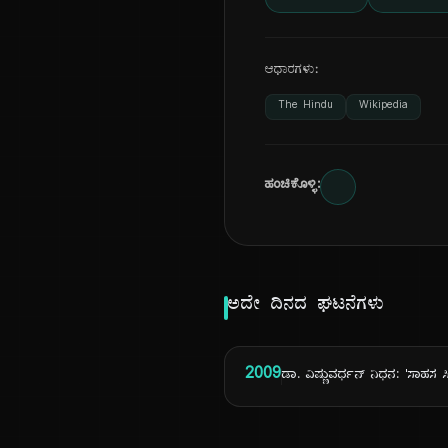
ಆಧಾರಗಳು:
The Hindu
Wikipedia
ಹಂಚಿಕೊಳ್ಳಿ:
ಅದೇ ದಿನದ ಘಟನೆಗಳು
2009
ಡಾ. ವಿಷ್ಣುವರ್ಧನ್ ನಿಧನ: 'ಸಾಹಸ 