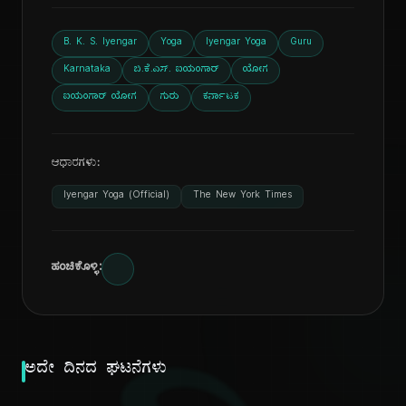
B. K. S. Iyengar
Yoga
Iyengar Yoga
Guru
Karnataka
ಬಿ.ಕೆ.ಎಸ್. ಐಯಂಗಾರ್
ಯೋಗ
ಐಯಂಗಾರ್ ಯೋಗ
ಗುರು
ಕರ್ನಾಟಕ
ಆಧಾರಗಳು:
Iyengar Yoga (Official)
The New York Times
ಹಂಚಿಕೊಳ್ಳಿ:
ಅದೇ ದಿನದ ಘಟನೆಗಳು