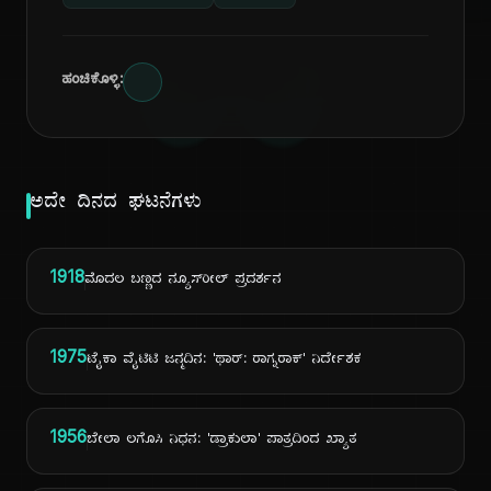
ದಿ
ಹಂಚಿಕೊಳ್ಳಿ:
ಅದೇ ದಿನದ ಘಟನೆಗಳು
1918
ಮೊದಲ ಬಣ್ಣದ ನ್ಯೂಸ್‌ರೀಲ್ ಪ್ರದರ್ಶನ
1975
ಟೈಕಾ ವೈಟಿಟಿ ಜನ್ಮದಿನ: 'ಥಾರ್: ರಾಗ್ನರಾಕ್' ನಿರ್ದೇಶಕ
1956
ಬೇಲಾ ಲಗೊಸಿ ನಿಧನ: 'ಡ್ರಾಕುಲಾ' ಪಾತ್ರದಿಂದ ಖ್ಯಾತ