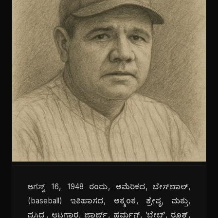
ಆಗಸ್ಟ್ 16, 1948 ರಂದು, ಅಮೆರಿಕದ, ಬೇಸ್‌ಬಾಲ್,
(baseball) ಇತಿಹಾಸದ, ಅತ್ಯಂತ, ಶ್ರೇಷ್ಠ, ಮತ್ತು,
ಪ್ರಸಿದ್ಧ, ಆಟಗಾರ, ಜಾರ್ಜ್, ಹರ್ಮನ್, 'ಬೇಬ್', ರೂತ್,