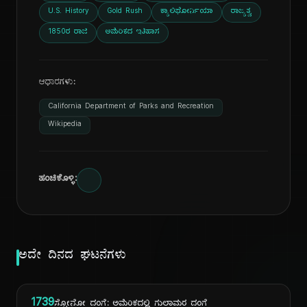
U.S. History
Gold Rush
ಕ್ಯಾಲಿಫೋರ್ನಿಯಾ
ರಾಜ್ಯತ್ವ
1850ರ ರಾಜಿ
ಅಮೆರಿಕದ ಇತಿಹಾಸ
ಆಧಾರಗಳು:
California Department of Parks and Recreation
Wikipedia
ಹಂಚಿಕೊಳ್ಳಿ:
ಅದೇ ದಿನದ ಘಟನೆಗಳು
1739
ಸ್ಟೋನೋ ದಂಗೆ: ಅಮೆರಿಕದಲ್ಲಿ ಗುಲಾಮರ ದಂಗೆ