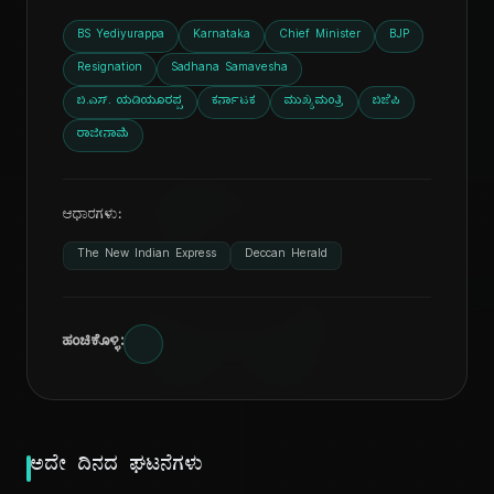
BS Yediyurappa
Karnataka
Chief Minister
BJP
Resignation
Sadhana Samavesha
ಬಿ.ಎಸ್. ಯಡಿಯೂರಪ್ಪ
ಕರ್ನಾಟಕ
ಮುಖ್ಯಮಂತ್ರಿ
ಬಿಜೆಪಿ
ರಾಜೀನಾಮೆ
ದಿ
ಆಧಾರಗಳು:
The New Indian Express
Deccan Herald
ಹಂಚಿಕೊಳ್ಳಿ:
ಅದೇ ದಿನದ ಘಟನೆಗಳು