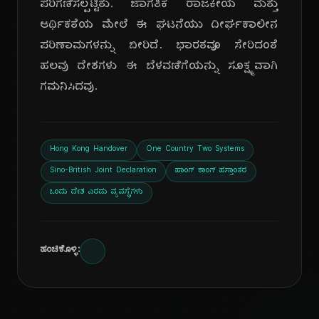
ಪರಿಗಣಿಸಲ್ಪಟ್ಟಿತು. ಜಾಗತಿಕ ರಾಜಕೀಯ ಮತ್ತು
ಆರ್ಥಿಕತೆಯ ಮೇಲೆ ಈ ಘಟನೆಯು ದೀರ್ಘಕಾಲೀನ
ಪರಿಣಾಮಗಳನ್ನು ಬೀರಿದೆ. ಭಾರತವೂ ಸೇರಿದಂತೆ
ಹಲವು ದೇಶಗಳು ಈ ಬೆಳವಣಿಗೆಯನ್ನು ಸೂಕ್ಷ್ಮವಾಗಿ
ಗಮನಿಸಿದವು.
Hong Kong Handover
One Country Two Systems
Sino-British Joint Declaration
ಹಾಂಗ್ ಕಾಂಗ್ ಹಸ್ತಾಂತರ
ಒಂದು ದೇಶ ಎರಡು ವ್ಯವಸ್ಥೆಗಳು
ಹಂಚಿಕೊಳ್ಳಿ: