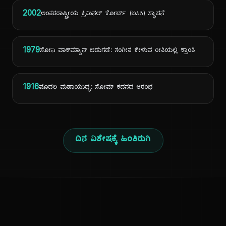
2002
ಅಂತರರಾಷ್ಟ್ರೀಯ ಕ್ರಿಮಿನಲ್ ಕೋರ್ಟ್ (ಐಸಿಸಿ) ಸ್ಥಾಪನೆ
1979
ಸೋನಿ ವಾಕ್‌ಮ್ಯಾನ್ ಬಿಡುಗಡೆ: ಸಂಗೀತ ಕೇಳುವ ರೀತಿಯಲ್ಲಿ ಕ್ರಾಂತಿ
1916
ಮೊದಲ ಮಹಾಯುದ್ಧ: ಸೋಮ್ ಕದನದ ಆರಂಭ
ದಿನ ವಿಶೇಷಕ್ಕೆ ಹಿಂತಿರುಗಿ