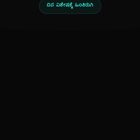
ದಿನ ವಿಶೇಷಕ್ಕೆ ಹಿಂತಿರುಗಿ
ಕನ್ನಡ ನುಡಿ
ಕನ್ನಡ ಭಾಷೆ, ಸಂಸ್ಕೃತಿ ಮತ್ತು ಸಾಮಾನ್ಯ ಜ್ಞಾನದ ಡಿಜಿಟಲ್ ಆರ್ಕೈವ್