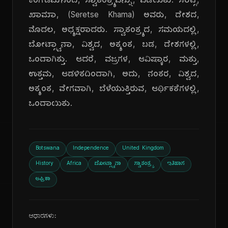
ಕಿಂಗ್‌ಡಮ್‌ನಿಂದ, ಸ್ವಾತಂತ್ರ್ಯವನ್ನು, ಪಡೆಯಿತು. ಸೆರೆಟ್ಸೆ,
ಖಾಮಾ, (Seretse Khama) ಅವರು, ದೇಶದ,
ಮೊದಲ, ಅಧ್ಯಕ್ಷರಾದರು. ಸ್ವಾತಂತ್ರ್ಯದ, ಸಮಯದಲ್ಲಿ,
ಬೋಟ್ಸ್ವಾನಾ, ವಿಶ್ವದ, ಅತ್ಯಂತ, ಬಡ, ದೇಶಗಳಲ್ಲಿ,
ಒಂದಾಗಿತ್ತು. ಆದರೆ, ವಜ್ರಗಳ, ಆವಿಷ್ಕಾರ, ಮತ್ತು,
ಉತ್ತಮ, ಆಡಳಿತದಿಂದಾಗಿ, ಅದು, ನಂತರ, ವಿಶ್ವದ,
ಅತ್ಯಂತ, ವೇಗವಾಗಿ, ಬೆಳೆಯುತ್ತಿರುವ, ಆರ್ಥಿಕತೆಗಳಲ್ಲಿ,
ಒಂದಾಯಿತು.
Botswana
Independence
United Kingdom
History
Africa
ಬೋಟ್ಸ್ವಾನಾ
ಸ್ವಾತಂತ್ರ್ಯ
ಇತಿಹಾಸ
ಆಫ್ರಿಕಾ
ಆಧಾರಗಳು: