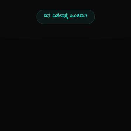
ದಿನ ವಿಶೇಷಕ್ಕೆ ಹಿಂತಿರುಗಿ
ಕನ್ನಡ ನುಡಿ
ಕನ್ನಡ ಭಾಷೆ, ಸಂಸ್ಕೃತಿ ಮತ್ತು ಸಾಮಾನ್ಯ ಜ್ಞಾನದ ಡಿಜಿಟಲ್ ಆರ್ಕೈವ್