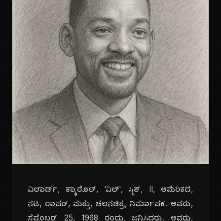
ವಿಲಾರ್ಡ್, ಕ್ಯಾರೊಲ್, 'ವಿಲ್', ಸ್ಮಿತ್, II, ಅಮೆರಿಕದ,
ನಟ, ರಾಪರ್, ಮತ್ತು, ಚಲನಚಿತ್ರ, ನಿರ್ಮಾಪಕ. ಅವರು,
ಸೆಪ್ಟೆಂಬರ್ 25, 1968 ರಂದು, ಜನಿಸಿದರು. ಅವರು,