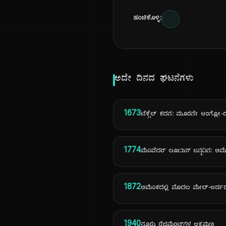
ಹಂಚಿಕೊಳ್ಳಿ:
ಅದೇ ದಿನದ ಘಟನೆಗಳು
1673
ಟೆಕ್ಸೆಲ್ ಕದನ: ಮೂರನೇ ಆಂಗ್ಲೋ
1774
ಮೆರಿವೆದರ್ ಲೂಯಿಸ್ ಜನ್ಮದಿನ: ಅಮೆರ
1872
ಅಮೆರಿಕದಲ್ಲಿ ಮೊದಲ ಮೇಲ್-ಆರ್ಡರ್
1940
ನೂರು ರೆಜಿಮೆಂಟ್‌ಗಳ ಆಕ್ರಮಣ