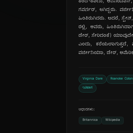
ತಂದೆ-ತಾಯಿ, ಅನನಿಯಾಸ್, ಡ
ಗವರ್ನರ್, ಆಗಿದ್ದರು. ವರ್ಜೀ
ಹಿಂತಿರುಗಿದರು. ಆದರೆ, ಸ್ಪೇ
ರಲ್ಲಿ, ಅವರು, ಹಿಂತಿರುಗಿ
ಡೇರ್, ಸೇರಿದಂತೆ) ಯಾವುದೇ,
ಎಂದು, ಕರೆಯಲಾಗುತ್ತದೆ, ಮ
ವರ್ಜೀನಿಯಾ, ಡೇರ್, ಅಮೆರಿ
Virginia Dare
Roanoke Colon
ಇತಿಹಾಸ
ಆಧಾರಗಳು:
Britannica
Wikipedia