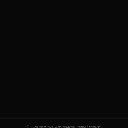
ನಮ್ಮ ಬಗ್ಗೆ
ಗೌಪ್ಯತೆ ನೀತಿ
ಸೇವಾ ನಿಯಮಗಳು
© 2026 ಕನ್ನಡ ನುಡಿ. ಎಲ್ಲಾ ಹಕ್ಕುಗಳನ್ನು ಕಾಪಾಡಿಕೊಳ್ಳಲಾಗಿದೆ.