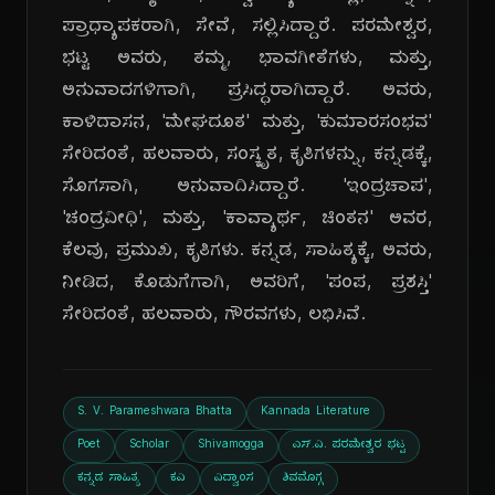
ಪ್ರಾಧ್ಯಾಪಕರಾಗಿ, ಸೇವೆ, ಸಲ್ಲಿಸಿದ್ದಾರೆ. ಪರಮೇಶ್ವರ,
ಭಟ್ಟ ಅವರು, ತಮ್ಮ, ಭಾವಗೀತೆಗಳು, ಮತ್ತು,
ಅನುವಾದಗಳಿಗಾಗಿ, ಪ್ರಸಿದ್ಧರಾಗಿದ್ದಾರೆ. ಅವರು,
ಕಾಳಿದಾಸನ, 'ಮೇಘದೂತ' ಮತ್ತು, 'ಕುಮಾರಸಂಭವ'
ಸೇರಿದಂತೆ, ಹಲವಾರು, ಸಂಸ್ಕೃತ, ಕೃತಿಗಳನ್ನು, ಕನ್ನಡಕ್ಕೆ,
ಸೊಗಸಾಗಿ, ಅನುವಾದಿಸಿದ್ದಾರೆ. 'ಇಂದ್ರಚಾಪ',
'ಚಂದ್ರವೀಧಿ', ಮತ್ತು, 'ಕಾವ್ಯಾರ್ಥ, ಚಿಂತನ' ಅವರ,
ಕೆಲವು, ಪ್ರಮುಖ, ಕೃತಿಗಳು. ಕನ್ನಡ, ಸಾಹಿತ್ಯಕ್ಕೆ, ಅವರು,
ನೀಡಿದ, ಕೊಡುಗೆಗಾಗಿ, ಅವರಿಗೆ, 'ಪಂಪ, ಪ್ರಶಸ್ತಿ'
ಸೇರಿದಂತೆ, ಹಲವಾರು, ಗೌರವಗಳು, ಲಭಿಸಿವೆ.
S. V. Parameshwara Bhatta
Kannada Literature
Poet
Scholar
Shivamogga
ಎಸ್.ವಿ. ಪರಮೇಶ್ವರ ಭಟ್ಟ
ಕನ್ನಡ ಸಾಹಿತ್ಯ
ಕವಿ
ವಿದ್ವಾಂಸ
ಶಿವಮೊಗ್ಗ