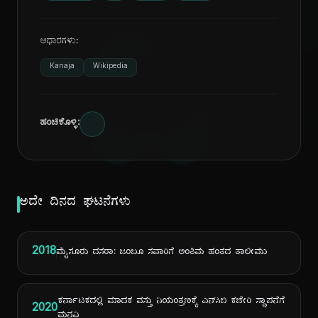
ದಿ
ಆಧಾರಗಳು:
Kanaja
Wikipedia
ಹಂಚಿಕೊಳ್ಳಿ:
ಅದೇ ದಿನದ ಘಟನೆಗಳು
2018
ಮೈಸೂರು ದಸರಾ: ಜಂಬೂ ಸವಾರಿಗೆ ಅಂತಿಮ ಹಂತದ ತಾಲೀಮು
ಕರ್ನಾಟಕದಲ್ಲಿ ಮಾದಕ ವಸ್ತು ನಿಯಂತ್ರಣಕ್ಕೆ ಎನ್‌ಸಿಬಿ ಕಚೇರಿ ಸ್ಥಾಪನೆಗೆ
2020
ಮನವಿ