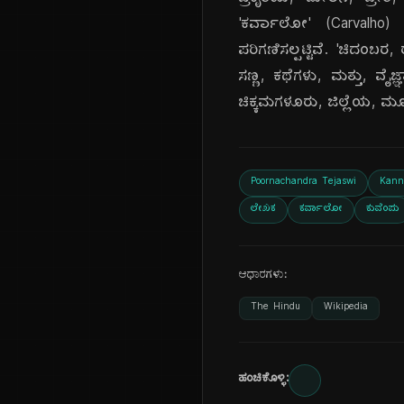
ಪ್ರಕೃತಿಯ, ಮೇಲಿನ, ಪ್ರೀ
'ಕರ್ವಾಲೋ' (Carvalho) ಮ
ಪರಿಗಣಿಸಲ್ಪಟ್ಟಿವೆ. 'ಚಿದಂಬರ,
ಸಣ್ಣ, ಕಥೆಗಳು, ಮತ್ತು, ವೈ
ಚಿಕ್ಕಮಗಳೂರು, ಜಿಲ್ಲೆಯ, ಮೂಡ
Poornachandra Tejaswi
Kann
ಲೇಖಕ
ಕರ್ವಾಲೋ
ಕುವೆಂಪು
ಆಧಾರಗಳು:
The Hindu
Wikipedia
ಹಂಚಿಕೊಳ್ಳಿ: