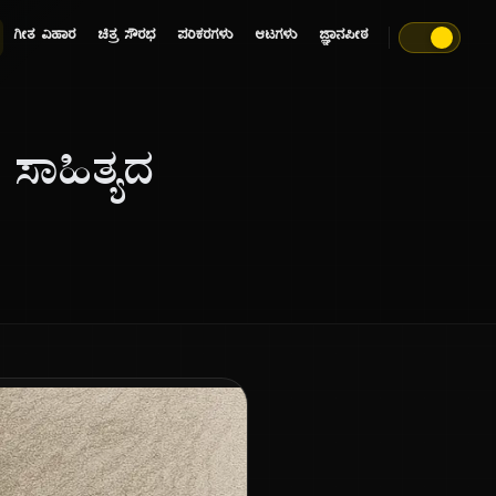
ಗೀತ ವಿಹಾರ
ಚಿತ್ರ ಸೌರಭ
ಪರಿಕರಗಳು
ಆಟಗಳು
ಜ್ಞಾನಪೀಠ
 ಸಾಹಿತ್ಯದ