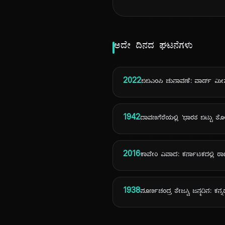
ಅದೇ ದಿನದ ಘಟನೆಗಳು
2022
ಬಿಬಿಎಂಪಿ ಚುನಾವಣೆ: ವಾರ್ಡ್ ಮೀಸ
1942
ದಾವಣಗೆರೆಯಲ್ಲಿ 'ಭಾರತ ಬಿಟ್ಟು ತ
2016
ಕಾವೇರಿ ವಿವಾದ: ಕರ್ನಾಟಕದಲ್ಲಿ ರಾಜ
1938
ಪೂರ್ಣಚಂದ್ರ ತೇಜಸ್ವಿ ಜನ್ಮದಿನ: ಕ