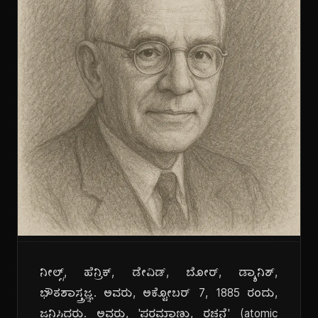
ನೀಲ್ಸ್, ಹೆನ್ರಿಕ್, ಡೇವಿಡ್, ಬೋರ್, ಡ್ಯಾನಿಶ್,
ಭೌತಶಾಸ್ತ್ರಜ್ಞ. ಅವರು, ಅಕ್ಟೋಬರ್ 7, 1885 ರಂದು,
ಜನಿಸಿದರು. ಅವರು, 'ಪರಮಾಣು, ರಚನೆ' (atomic