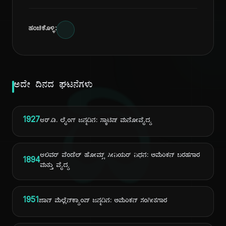
ಹಂಚಿಕೊಳ್ಳಿ:
ದಿ
ಅದೇ ದಿನದ ಘಟನೆಗಳು
1927
ಆರ್.ಡಿ. ಲೈಂಗ್ ಜನ್ಮದಿನ: ಸ್ಕಾಟಿಷ್ ಮನೋವೈದ್ಯ
ಆಲಿವರ್ ವೆಂಡೆಲ್ ಹೋಮ್ಸ್ ಸೀನಿಯರ್ ನಿಧನ: ಅಮೆರಿಕನ್ ಬರಹಗಾರ
1894
ಮತ್ತು ವೈದ್ಯ
1951
ಜಾನ್ ಮೆಲ್ಲೆನ್‌ಕ್ಯಾಂಪ್ ಜನ್ಮದಿನ: ಅಮೆರಿಕನ್ ಸಂಗೀತಗಾರ