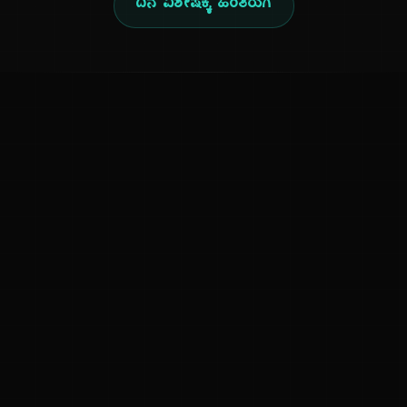
ದಿನ ವಿಶೇಷಕ್ಕೆ ಹಿಂತಿರುಗಿ
ಕನ್ನಡ ನುಡಿ
ಕನ್ನಡ ಭಾಷೆ, ಸಂಸ್ಕೃತಿ ಮತ್ತು ಸಾಮಾನ್ಯ ಜ್ಞಾನದ ಡಿಜಿಟಲ್ ಆರ್ಕೈವ್