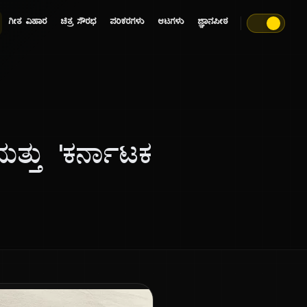
ಗೀತ ವಿಹಾರ
ಚಿತ್ರ ಸೌರಭ
ಪರಿಕರಗಳು
ಆಟಗಳು
ಜ್ಞಾನಪೀಠ
 ಮತ್ತು 'ಕರ್ನಾಟಕ