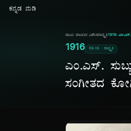
ಕನ್ನಡ ನುಡಿ
ಮುಖ ಪುಟ
ದಿನ ವಿಶೇಷ
ಸಂಸ್ಕೃತಿ
1916: ಎಂ.ಎಸ್. 
1916
09-16 · ಸಂಸ್ಕೃತಿ
ಎಂ.ಎಸ್. ಸುಬ್ಬು
ಸಂಗೀತದ ಕೋಗಿ