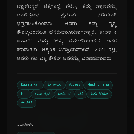
ಬ್ಲಾಕ್‌ಬಸ್ಟರ್ ಚಿತ್ರಗಳಲ್ಲಿ ನಟಿಸಿ, ತಮ್ಮ ಸ್ಥಾನವನ್ನು
ಬಾಲಿವುಡ್‌ನ ಪ್ರಮುಖ ನಟಿಯಾಗಿ
ಭದ್ರಪಡಿಸಿಕೊಂಡರು. ಅವರು ತಮ್ಮ ನೃತ್ಯ
ಕೌಶಲ್ಯದಿಂದಲೂ ಹೆಸರುವಾಸಿಯಾಗಿದ್ದಾರೆ. 'ಶೀಲಾ ಕಿ
ಜವಾನಿ' ಮತ್ತು 'ಚಿಕ್ನಿ ಚಮೇಲಿ'ಯಂತಹ ಅವರ
ಹಾಡುಗಳು, ಅತ್ಯಂತ ಜನಪ್ರಿಯವಾಗಿವೆ. 2021 ರಲ್ಲಿ,
ಅವರು ನಟ ವಿಕ್ಕಿ ಕೌಶಲ್ ಅವರನ್ನು ವಿವಾಹವಾದರು.
ದಿ
Katrina Kaif
Bollywood
Actress
Hindi Cinema
Film
ಕತ್ರಿನಾ ಕೈಫ್
ಬಾಲಿವುಡ್
ನಟಿ
ಹಿಂದಿ ಸಿನಿಮಾ
ಚಲನಚಿತ್ರ
ಆಧಾರಗಳು: