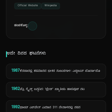
ದಿ
Official Website
Wikipedia
ಹಂಚಿಕೊಳ್ಳಿ:
ಅದೇ ದಿನದ ಘಟನೆಗಳು
1987
ಕೆನಡಾದಲ್ಲಿ ಶತಮಾನದ ಭೀಕರ ಸುಂಟರಗಾಳಿ: ಎಡ್ಮಂಟನ್ ಟೊರ್ನಾಡೊ
1962
ವೆಸ್ಲಿ ಸ್ನೈಪ್ಸ್ ಜನ್ಮದಿನ: 'ಬ್ಲೇಡ್' ಖ್ಯಾತಿಯ ಹಾಲಿವುಡ್ ನಟ
1992
ಥಾಯ್ ಏರ್‌ವೇಸ್ ವಿಮಾನ 311 ನೇಪಾಳದಲ್ಲಿ ಪತನ