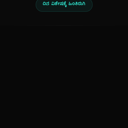
ದಿನ ವಿಶೇಷಕ್ಕೆ ಹಿಂತಿರುಗಿ
ಕನ್ನಡ ನುಡಿ
ಕನ್ನಡ ಭಾಷೆ, ಸಂಸ್ಕೃತಿ ಮತ್ತು ಸಾಮಾನ್ಯ ಜ್ಞಾನದ ಡಿಜಿಟಲ್ ಆರ್ಕೈವ್