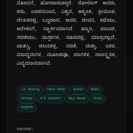
ನೊಂದಿಗೆ, ಹೋರಾಡುತ್ತಾರೆ. ರೋಲಿಂಗ್ ಅವರು,
ಕಡು, ಬಡತನದಿಂದ, ವಿಶ್ವದ, ಅತ್ಯಂತ, ಶ್ರೀಮಂತ,
ಲೇಖಕರಲ್ಲಿ, ಒಬ್ಬರಾದ, ಅವರ, ಜೀವನ, ಕಥೆಯು,
ಅನೇಕರಿಗೆ, ಸ್ಫೂರ್ತಿಯಾಗಿದೆ. ಹ್ಯಾರಿ, ಪಾಟರ್,
ಸರಣಿಯು, ಪುಸ್ತಕಗಳ, ರೂಪದಲ್ಲಿ, ಮಾತ್ರವಲ್ಲದೆ,
ಯಶಸ್ವಿ, ಚಲನಚಿತ್ರ, ಸರಣಿ, ಮತ್ತು, ಇತರ,
ಮಾಧ್ಯಮಗಳ, ಮೂಲಕವೂ, ಜಾಗತಿಕ, ಸಾಂಸ್ಕೃತಿಕ,
ವಿದ್ಯಮಾನವಾಗಿದೆ.
J.K. Rowling
Harry Potter
Author
Books
Fantasy
ಜೆ.ಕೆ. ರೋಲಿಂಗ್
ಹ್ಯಾರಿ ಪಾಟರ್
ಲೇಖಕಿ
ಪುಸ್ತಕಗಳು
ಆಧಾರಗಳು: