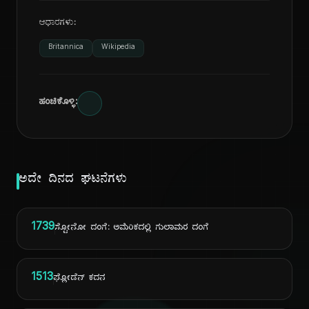
ಆಧಾರಗಳು:
Britannica
Wikipedia
ಹಂಚಿಕೊಳ್ಳಿ:
ಅದೇ ದಿನದ ಘಟನೆಗಳು
1739
ಸ್ಟೋನೋ ದಂಗೆ: ಅಮೆರಿಕದಲ್ಲಿ ಗುಲಾಮರ ದಂಗೆ
1513
ಫ್ಲೋಡೆನ್ ಕದನ