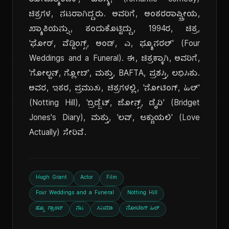
ರೋಮ್ಯಾಂಟಿಕ್, ಹಾಸ್ಯ, (romantic comedy)
ಚಿತ್ರಗಳ, ನಟರಾಗಿದ್ದರು. ಅವರಿಗೆ, ಅಂತರರಾಷ್ಟ್ರೀಯ,
ಖ್ಯಾತಿಯನ್ನು, ತಂದುಕೊಟ್ಟಿದ್ದು, 1994ರ, ಚಿತ್ರ,
'ಫೋರ್, ವೆಡ್ಡಿಂಗ್ಸ್, ಅಂಡ್, ಎ, ಫ್ಯೂನರಲ್' (Four
Weddings and a Funeral). ಈ, ಚಿತ್ರಕ್ಕಾಗಿ, ಅವರಿಗೆ,
'ಗೋಲ್ಡನ್, ಗ್ಲೋಬ್', ಮತ್ತು, BAFTA, ಪ್ರಶಸ್ತಿ, ಲಭಿಸಿತು.
ಅವರ, ಇತರ, ಪ್ರಮುಖ, ಚಿತ್ರಗಳಲ್ಲಿ, 'ನೋಟಿಂಗ್, ಹಿಲ್'
(Notting Hill), 'ಬ್ರಿಡ್ಜೆಟ್, ಜೋನ್ಸ್, ಡೈರಿ' (Bridget
Jones's Diary), ಮತ್ತು, 'ಲವ್, ಆಕ್ಚುಯಲಿ' (Love
Actually) ಸೇರಿವೆ.
Hugh Grant
Actor
Film
Four Weddings and a Funeral
Notting Hill
ಹ್ಯೂ ಗ್ರಾಂಟ್
ನಟ
ಸಿನಿಮಾ
ನೋಟಿಂಗ್ ಹಿಲ್