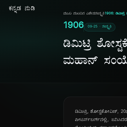
ಕನ್ನಡ ನುಡಿ
ಮುಖ ಪುಟ
ದಿನ ವಿಶೇಷ
ಸಂಸ್ಕೃತಿ
1906: ಡಿಮಿಟ
1906
09-25 · ಸಂಸ್ಕೃತಿ
ಡಿಮಿಟ್ರಿ ಶೋ
ಮಹಾನ್ ಸಂ
ಡಿಮಿಟ್ರಿ, ಶೋಸ್ಟಕೋವಿಚ್,
ಪೀಟರ್ಸ್‌ಬರ್ಗ್‌ನಲ್ಲಿ, ಜನಿಸಿ