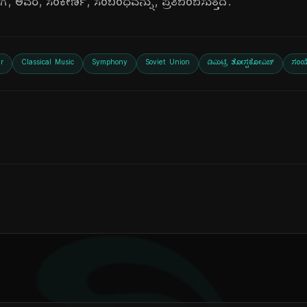
 ಅವರ, ಸಂಕೀರ್ಣ, ಸಂಬಂಧವನ್ನು, ಪ್ರತಿಬಿಂಬಿಸುತ್ತದೆ.
r
Classical Music
Symphony
Soviet Union
ಡಿಮಿಟ್ರಿ ಶೋಸ್ಟಕೋವಿಚ್
ಸಂ