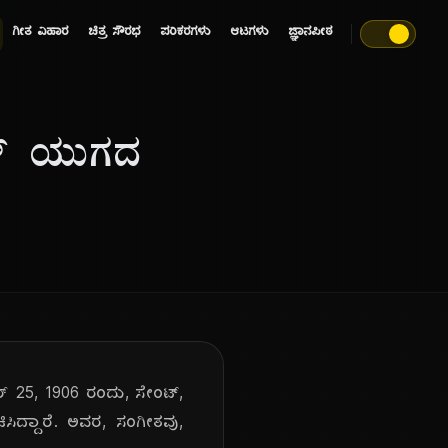
ಗೀತ ವಿಹಾರ
ಚಿತ್ರ ಸೌರಭ
ಪರಿಕರಗಳು
ಆಟಗಳು
ಜ್ಞಾನಪೀಠ
ಯತ್ ಯುಗದ
್ 25, 1906 ರಂದು, ಸೇಂಟ್,
 ರಚಿಸಿದ್ದಾರೆ. ಅವರ, ಸಂಗೀತವು,