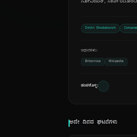
ಸೋವಿಯತ್, ಸರ್ಕಾರದೊಂದಿಗೆ,
Dmitri Shostakovich
Compose
ಆಧಾರಗಳು:
Britannica
Wikipedia
ಹಂಚಿಕೊಳ್ಳಿ:
ಅದೇ ದಿನದ ಘಟನೆಗಳು