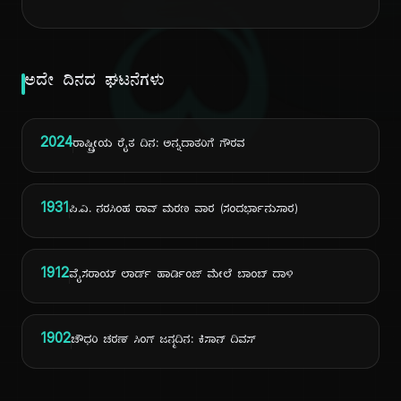
ದಿ
ಅದೇ ದಿನದ ಘಟನೆಗಳು
2024
ರಾಷ್ಟ್ರೀಯ ರೈತ ದಿನ: ಅನ್ನದಾತರಿಗೆ ಗೌರವ
1931
ಪಿ.ವಿ. ನರಸಿಂಹ ರಾವ್ ಮರಣ ವಾರ (ಸಂದರ್ಭಾನುಸಾರ)
1912
ವೈಸರಾಯ್ ಲಾರ್ಡ್ ಹಾರ್ಡಿಂಜ್ ಮೇಲೆ ಬಾಂಬ್ ದಾಳಿ
1902
ಚೌಧರಿ ಚರಣ್ ಸಿಂಗ್ ಜನ್ಮದಿನ: ಕಿಸಾನ್ ದಿವಸ್