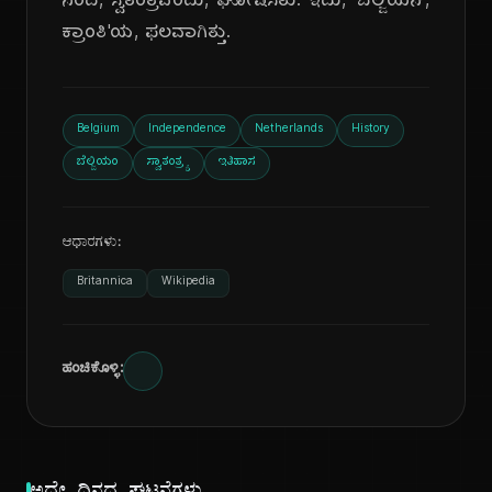
ನಿಂದ, ಸ್ವತಂತ್ರವೆಂದು, ಘೋಷಿಸಿತು. ಇದು, 'ಬೆಲ್ಜಿಯನ್,
ಕ್ರಾಂತಿ'ಯ, ಫಲವಾಗಿತ್ತು.
Belgium
Independence
Netherlands
History
ಬೆಲ್ಜಿಯಂ
ಸ್ವಾತಂತ್ರ್ಯ
ಇತಿಹಾಸ
ಆಧಾರಗಳು:
Britannica
Wikipedia
ಹಂಚಿಕೊಳ್ಳಿ: