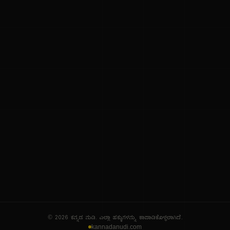
ನಮ್ಮ ಬಗ್ಗೆ
ಗೌಪ್ಯತೆ ನೀತಿ
ಸೇವಾ ನಿಯಮಗಳು
© 2026 ಕನ್ನಡ ನುಡಿ. ಎಲ್ಲಾ ಹಕ್ಕುಗಳನ್ನು ಕಾಪಾಡಿಕೊಳ್ಳಲಾಗಿದೆ.
kannadanudi.com