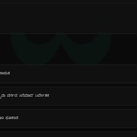
ದಿ
ೆ ಗಾಯಕ
ಧ್ಯಮ ವರ್ಗದ ಸಿನೆಮಾದ' ನಿರ್ದೇಶಕ
ಶಕಾರಿ ಭೂಕಂಪ