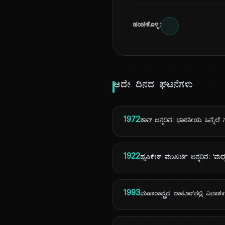
ಹಂಚಿಕೊಳ್ಳಿ:
ಅದೇ ದಿನದ ಘಟನೆಗಳು
1972
ಶಾನ್ ಜನ್ಮದಿನ: ಭಾರತೀಯ ಹಿನ್ನೆಲ
1922
ಹೃಷಿಕೇಶ್ ಮುಖರ್ಜಿ ಜನ್ಮದಿನ: 'ಮ
1993
ಮಹಾರಾಷ್ಟ್ರದ ಲಾತೂರ್‌ನಲ್ಲಿ ವಿನಾ