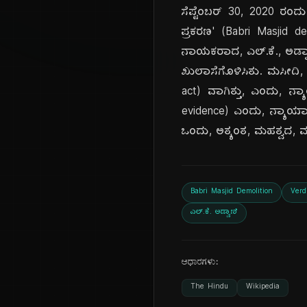
ಸೆಪ್ಟೆಂಬರ್ 30, 2020 ರಂ
ಪ್ರಕರಣ' (Babri Masjid d
ನಾಯಕರಾದ, ಎಲ್.ಕೆ., ಅಡ್ವ
ಖುಲಾಸೆಗೊಳಿಸಿತು. ಮಸೀದಿ, ಧ
act) ವಾಗಿತ್ತು, ಎಂದು, ನ್
evidence) ಎಂದು, ನ್ಯಾಯಾ
ಒಂದು, ಅತ್ಯಂತ, ಮಹತ್ವದ, ಮತ್
Babri Masjid Demolition
Verd
ಎಲ್.ಕೆ. ಅಡ್ವಾಣಿ
ಆಧಾರಗಳು:
The Hindu
Wikipedia