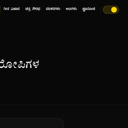
ಗೀತ ವಿಹಾರ
ಚಿತ್ರ ಸೌರಭ
ಪರಿಕರಗಳು
ಆಟಗಳು
ಜ್ಞಾನಪೀಠ
 ಆರೋಪಿಗಳ