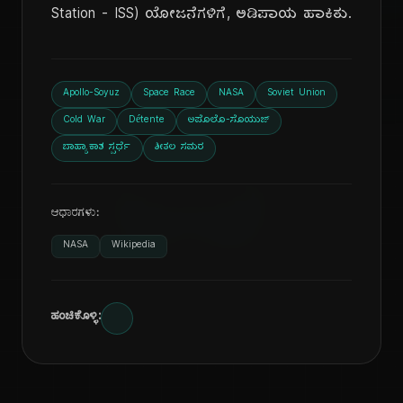
Station - ISS) ಯೋಜನೆಗಳಿಗೆ, ಅಡಿಪಾಯ ಹಾಕಿತು.
ದಿ
Apollo-Soyuz
Space Race
NASA
Soviet Union
Cold War
Détente
ಅಪೊಲೊ-ಸೊಯುಜ್
ಬಾಹ್ಯಾಕಾಶ ಸ್ಪರ್ಧೆ
ಶೀತಲ ಸಮರ
ಆಧಾರಗಳು:
NASA
Wikipedia
ಹಂಚಿಕೊಳ್ಳಿ: