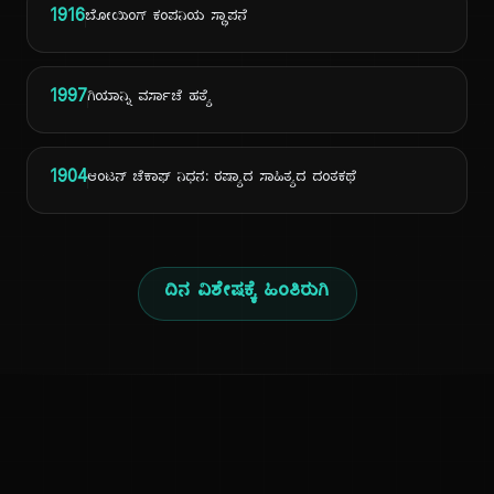
1916
ಬೋಯಿಂಗ್ ಕಂಪನಿಯ ಸ್ಥಾಪನೆ
1997
ಗಿಯಾನ್ನಿ ವರ್ಸಾಚೆ ಹತ್ಯೆ
1904
ಆಂಟನ್ ಚೆಕಾಫ್ ನಿಧನ: ರಷ್ಯಾದ ಸಾಹಿತ್ಯದ ದಂತಕಥೆ
ದಿನ ವಿಶೇಷಕ್ಕೆ ಹಿಂತಿರುಗಿ