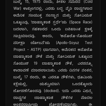
ಜುಲೈ 15, 1975 ರಂದು, ಶೀತಲ ಸಮರದ (Cold
War) ಉತ್ತುಂಗದಲ್ಲಿ, ಎರಡು ಬದ್ಧ ವೈರಿ ರಾಷ್ಟ್ರಗಳಾದ
ಅಮೆರಿಕ ಸಂಯುಕ್ತ ಸಂಸ್ಥಾನ ಮತ್ತು ಸೋವಿಯತ್
ಒಕ್ಕೂಟವು, 'ಬಾಹ್ಯಾಕಾಶ ಸ್ಪರ್ಧೆ'ಯ (Space Race)
ಬದಲಾಗಿ, ಸಹಕಾರದ ಒಂದು ಐತಿಹಾಸಿಕ ಕ್ಷಣಕ್ಕೆ
ಸಾಕ್ಷಿಯಾದವು. ಅಂದು, 'ಅಪೊಲೊ-ಸೊಯುಜ್
ಪರೀಕ್ಷಾ ಯೋಜನೆ'ಯ (Apollo-Soyuz Test
Project - ASTP) ಭಾಗವಾಗಿ, ಅಮೆರಿಕದ ಅಪೊಲೊ
ಬಾಹ್ಯಾಕಾಶ ನೌಕೆ ಮತ್ತು ಸೋವಿಯತ್ ಒಕ್ಕೂಟದ
ಸೊಯುಜ್ 19 ಬಾಹ್ಯಾಕಾಶ ನೌಕೆ, ಎರಡನ್ನೂ
ಉಡಾವಣೆ ಮಾಡಲಾಯಿತು. ಎರಡು ದಿನಗಳ ನಂತರ,
ಜುಲೈ 17 ರಂದು, ಈ ಎರಡೂ ನೌಕೆಗಳು, ಭೂಮಿಯ
ಕಕ್ಷೆಯಲ್ಲಿ, ಯಶಸ್ವಿಯಾಗಿ ಒಂದಕ್ಕೊಂದು
ಜೋಡಣೆಗೊಂಡವು (docked). ಇದು ಎರಡು ವಿಭಿನ್ನ
ರಾಷ್ಟ್ರಗಳ ಬಾಹ್ಯಾಕಾಶ ನೌಕೆಗಳ ಮೊದಲ
ಅಂತರರಾಷ್ಟ್ರೀಯ ಜೋಡಣೆಯಾಗಿತ್ತು. ಈ