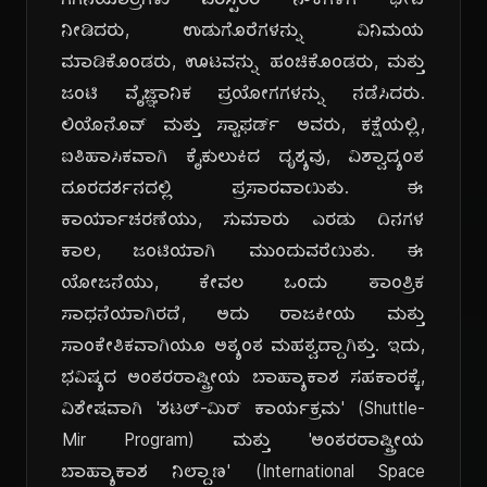
ಗಗನಯಾತ್ರಿಗಳು ಪರಸ್ಪರರ ನೌಕೆಗಳಿಗೆ ಭೇಟಿ
ನೀಡಿದರು, ಉಡುಗೊರೆಗಳನ್ನು ವಿನಿಮಯ
ಮಾಡಿಕೊಂಡರು, ಊಟವನ್ನು ಹಂಚಿಕೊಂಡರು, ಮತ್ತು
ಜಂಟಿ ವೈಜ್ಞಾನಿಕ ಪ್ರಯೋಗಗಳನ್ನು ನಡೆಸಿದರು.
ಲಿಯೊನೊವ್ ಮತ್ತು ಸ್ಟಾಫರ್ಡ್ ಅವರು, ಕಕ್ಷೆಯಲ್ಲಿ,
ಐತಿಹಾಸಿಕವಾಗಿ ಕೈಕುಲುಕಿದ ದೃಶ್ಯವು, ವಿಶ್ವಾದ್ಯಂತ
ದೂರದರ್ಶನದಲ್ಲಿ ಪ್ರಸಾರವಾಯಿತು. ಈ
ಕಾರ್ಯಾಚರಣೆಯು, ಸುಮಾರು ಎರಡು ದಿನಗಳ
ಕಾಲ, ಜಂಟಿಯಾಗಿ ಮುಂದುವರೆಯಿತು. ಈ
ಯೋಜನೆಯು, ಕೇವಲ ಒಂದು ತಾಂತ್ರಿಕ
ಸಾಧನೆಯಾಗಿರದೆ, ಅದು ರಾಜಕೀಯ ಮತ್ತು
ಸಾಂಕೇತಿಕವಾಗಿಯೂ ಅತ್ಯಂತ ಮಹತ್ವದ್ದಾಗಿತ್ತು. ಇದು,
ಭವಿಷ್ಯದ ಅಂತರರಾಷ್ಟ್ರೀಯ ಬಾಹ್ಯಾಕಾಶ ಸಹಕಾರಕ್ಕೆ,
ವಿಶೇಷವಾಗಿ 'ಶಟಲ್-ಮಿರ್ ಕಾರ್ಯಕ್ರಮ' (Shuttle-
Mir Program) ಮತ್ತು 'ಅಂತರರಾಷ್ಟ್ರೀಯ
ಬಾಹ್ಯಾಕಾಶ ನಿಲ್ದಾಣ' (International Space