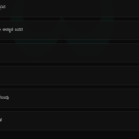
ದಿ
ಮದಿನ
 ಅಲ್ಕಾಜಿ ಜನನ
ಗೆಲುವು
ಣೆ