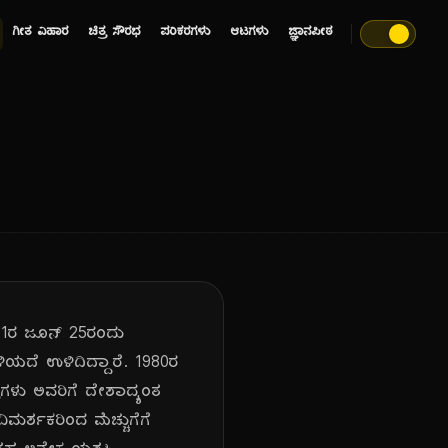
ಗೀತ ವಿಹಾರ
ಚಿತ್ರ ಸೌರಭ
ಪರಿಕರಗಳು
ಆಟಗಳು
ಜ್ಞಾನಪೀಠ
51ರ ಜೂನ್ 25ರಂದು
್ಚಳಿಯದೆ ಉಳಿದಿದ್ದಾರೆ. 1980ರ
ರಗಳು ಅವರಿಗೆ ದೇಶಾದ್ಯಂತ
ಮರ್ಶಕರಿಂದ ಮೆಚ್ಚುಗೆಗೆ