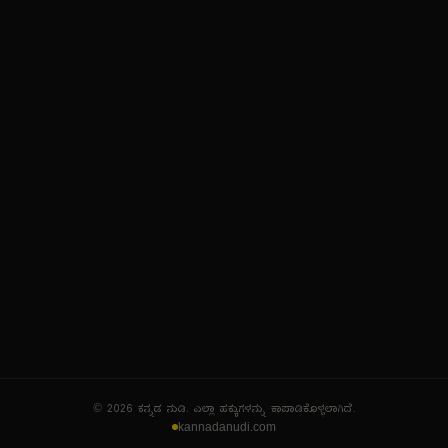
ನಮ್ಮ ಬಗ್ಗೆ
ಗೌಪ್ಯತೆ ನೀತಿ
ಸೇವಾ ನಿಯಮಗಳು
© 2026 ಕನ್ನಡ ನುಡಿ. ಎಲ್ಲಾ ಹಕ್ಕುಗಳನ್ನು ಕಾಪಾಡಿಕೊಳ್ಳಲಾಗಿದೆ.
kannadanudi.com