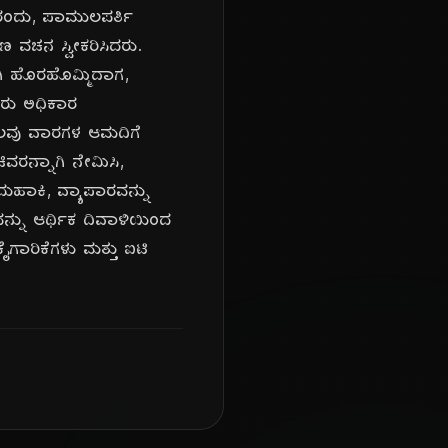
1ರಂದು, ಪಾಮುಲಪರ್ತಿ
 ವಚನ ಸ್ವೀಕರಿಸಿದರು.
ಗಿ ಹೊರಹೊಮ್ಮಿದಾಗ,
ವರು ಅಧಿಕಾರ
 ಕೆಲವು ವಾರಗಳ ಆಮದಿಗೆ
ವರನ್ನಾಗಿ ನೇಮಿಸಿ,
ದುಹಾಕಿ, ವ್ಯಾಪಾರವನ್ನು
್ನು ಆರ್ಥಿಕ ದಿವಾಳಿಯಿಂದ
ಗಾರಿಕೆಗಳು ಮತ್ತು ಐಟಿ