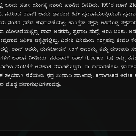
ಲಿ ಒಂದು ಹೊಸ ಯುಗಕ್ಕೆ ನಾಂದಿ ಹಾಡಿದ ದಿನವಿದು. 1991ರ ಜೂನ್ 2
ವಿ. ನರಸಿಂಹ ರಾವ್) ಅವರು ಭಾರತದ 9ನೇ ಪ್ರಧಾನಮಂತ್ರಿಯಾಗಿ ಪ್ರಮಾಣ
 ನಂತರ ನಡೆದ ಚುನಾವಣೆಯಲ್ಲಿ ಕಾಂಗ್ರೆಸ್ ಪಕ್ಷವು ಅತಿದೊಡ್ಡ ಪಕ್ಷವಾ
ವ ಯೋಚನೆಯಲ್ಲಿದ್ದ ರಾವ್ ಅವರನ್ನು ಪ್ರಧಾನಿ ಹುದ್ದೆ ಅರಸಿ ಬಂತು. ಅ
ರವಾದ ಆರ್ಥಿಕ ಬಿಕ್ಕಟ್ಟಿನಲ್ಲಿತ್ತು. ವಿದೇಶಿ ವಿನಿಮಯ ಸಂಗ್ರಹವು ಕೇವಲ
್ಭದಲ್ಲಿ, ರಾವ್ ಅವರು, ಮನಮೋಹನ್ ಸಿಂಗ್ ಅವರನ್ನು ತಮ್ಮ ಹಣಕಾಸು ಸಚಿ
ಗಳಿಗೆ ಚಾಲನೆ ನೀಡಿದರು. ಪರವಾನಗಿ ರಾಜ್ (Licence Raj) ಅನ್ನು ತೆಗೆ
ವಿದೇಶಿ ಹೂಡಿಕೆಗೆ ಅವಕಾಶ ಮಾಡಿಕೊಟ್ಟರು. ಈ ಸುಧಾರಣೆಗಳು ಭಾರತವನ
ಕ ಶಕ್ತಿಯಾಗಿ ಬೆಳೆಯಲು ಭದ್ರ ಬುನಾದಿ ಹಾಕಿದವು. ಕರ್ನಾಟಕದ ಅನೇಕ ಕೈ
 ದೊಡ್ಡ ಫಲಾನುಭವಿಗಳಾದವು.