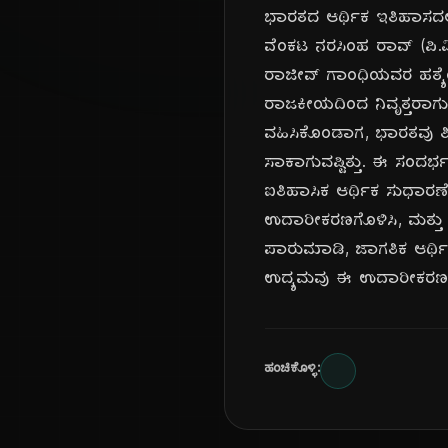
ಭಾರತದ ಆರ್ಥಿಕ ಇತಿಹಾಸದಲ್
ವೆಂಕಟ ನರಸಿಂಹ ರಾವ್ (ಪಿ.
ರಾಜೀವ್ ಗಾಂಧಿಯವರ ಹತ್ಯೆಯ
ರಾಜಕೀಯದಿಂದ ನಿವೃತ್ತರಾಗು
ವಹಿಸಿಕೊಂಡಾಗ, ಭಾರತವು ತೀವ್
ಸಾಕಾಗುವಷ್ಟಿತ್ತು. ಈ ಸಂದರ
ಐತಿಹಾಸಿಕ ಆರ್ಥಿಕ ಸುಧಾರಣೆ
ಉದಾರೀಕರಣಗೊಳಿಸಿ, ಮತ್ತು 
ಪಾರುಮಾಡಿ, ಜಾಗತಿಕ ಆರ್ಥಿ
ಉದ್ಯಮವು ಈ ಉದಾರೀಕರಣದ
ಹಂಚಿಕೊಳ್ಳಿ: