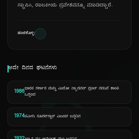
ಸ್ಥಾಪಿಸಿ, ರಾಜಕೀಯ ಪ್ರವೇಶವನ್ನೂ ಮಾಡಿದ್ದಾರೆ.
ಹಂಚಿಕೊಳ್ಳಿ:
ಅದೇ ದಿನದ ಘಟನೆಗಳು
ಭಾರತ ಸರ್ಕಾರ ಮತ್ತು ಮಿಜೋ ನ್ಯಾಷನಲ್ ಫ್ರಂಟ್ ನಡುವೆ ಶಾಂತಿ
1986
ಒಪ್ಪಂದ
1974
ತಮಿಳು ಸೂಪರ್‌ಸ್ಟಾರ್ ವಿಜಯ್ ಜನ್ಮದಿನ