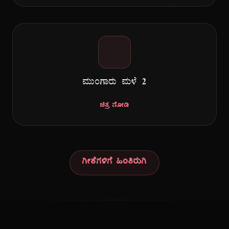
ಮುಂಗಾರು ಮಳೆ ೨
ಚಿತ್ರ ನೋಡಿ
ಗೀತೆಗಳಿಗೆ ಹಿಂತಿರುಗಿ