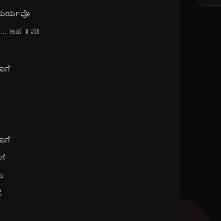
ಧುರ್ಯವೊ
... ಆಹ || ಪ||
ಾಗೆ
ಾಗೆ
ಗೆ
ು
ೆ