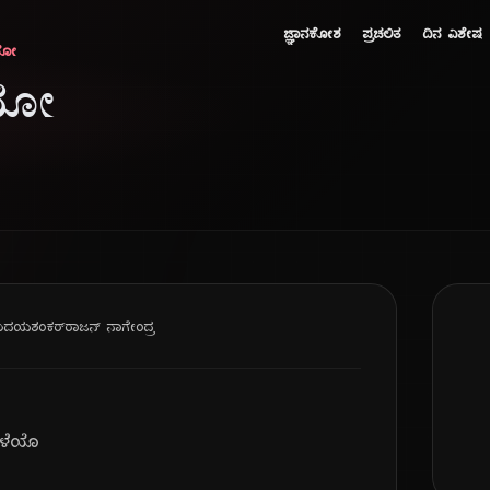
ಜ್ಞಾನಕೋಶ
ಪ್ರಚಲಿತ
ದಿನ ವಿಶೇಷ
ೆಯೋ
ೆಯೋ
 ಉದಯಶಂಕರ್
ರಾಜನ್ ನಾಗೇಂದ್ರ
ಳೆಯೊ
ೊ