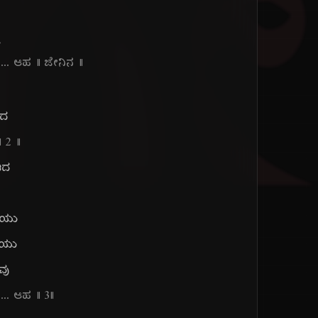
ಗ
ಲ
... ಆಹ || ಜೇನಿನ ||
ಂದ
|| ೨ ||
ಿದ
ಡಿಯು
ಿಯು
ವು
... ಆಹ || ೩||