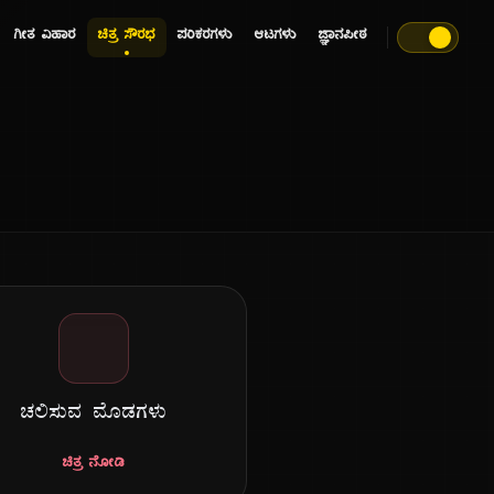
ಗೀತ ವಿಹಾರ
ಚಿತ್ರ ಸೌರಭ
ಪರಿಕರಗಳು
ಆಟಗಳು
ಜ್ಞಾನಪೀಠ
ಚಲಿಸುವ ಮೊಡಗಳು
ಚಿತ್ರ ನೋಡಿ