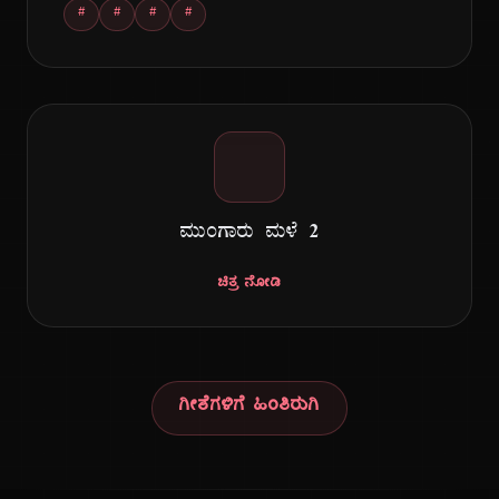
#
#
#
#
ಮುಂಗಾರು ಮಳೆ ೨
ಚಿತ್ರ ನೋಡಿ
ಗೀತೆಗಳಿಗೆ ಹಿಂತಿರುಗಿ