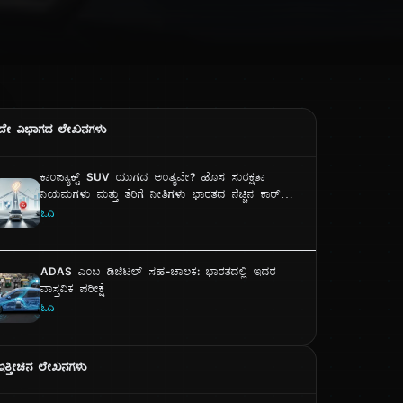
ದೇ ವಿಭಾಗದ ಲೇಖನಗಳು
ಕಾಂಪ್ಯಾಕ್ಟ್ SUV ಯುಗದ ಅಂತ್ಯವೇ? ಹೊಸ ಸುರಕ್ಷತಾ
ನಿಯಮಗಳು ಮತ್ತು ತೆರಿಗೆ ನೀತಿಗಳು ಭಾರತದ ನೆಚ್ಚಿನ ಕಾರ್
ವಿಭಾಗವನ್ನು ಹೇಗೆ ಬದಲಾಯಿಸುತ್ತಿವೆ?
ಓದಿ
ADAS ಎಂಬ ಡಿಜಿಟಲ್ ಸಹ-ಚಾಲಕ: ಭಾರತದಲ್ಲಿ ಇದರ
ವಾಸ್ತವಿಕ ಪರೀಕ್ಷೆ
ಓದಿ
ಇತ್ತೀಚಿನ ಲೇಖನಗಳು