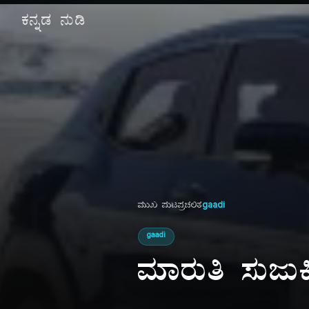
ಕನ್ನಡ ನುಡಿ
ಮುಖ ಪುಟ
ಪ್ರಚಲಿತ
gaadi
gaadi
ಮಾರುತಿ ಸುಜುಕ