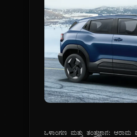
ಒಳಾಂಗಣ ಮತ್ತು ತಂತ್ರಜ್ಞಾನ: ಆರಾಮ ಮತ