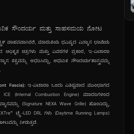
ಳು: ಆಧುನಿಕ ಸೌಂದರ್ಯ ಮತ್ತು ಸಾಹಸಮಯ ನೋಟ
್ರಿಕ್ ವಾಹನವಾಗಿರದೆ, ಮಾರುತಿಯ ಭವಿಷ್ಯದ ವಿನ್ಯಾಸ ಭಾಷೆಯ
ಿಸಲಾದ ಅಧಿಕೃತ ಚಿತ್ರಗಳು ಮತ್ತು ವಿವರಗಳ ಪ್ರಕಾರ, ಇ-ವಿಟಾರಾ
ನ್ಯಾಸ ತತ್ವವನ್ನು ಆಧರಿಸಿದ್ದು, ಆಧುನಿಕ ಸೌಂದರ್ಯಶಾಸ್ತ್ರವನ್ನು
.
ont Fascia):
ಇ-ವಿಟಾರಾ ಒಂದು ವಿಶಿಷ್ಟವಾದ ಮುಂಭಾಗದ
 ICE (Internal Combustion Engine) ಮಾದರಿಗಳಿಂದ
 ವಿನ್ಯಾಸವನ್ನು (Signature NEXA Wave Grille) ಹೊಂದಿದ್ದು,
. "NEXTre'" ಟ್ರೈ-LED DRL ಗಳು (Daytime Running Lamps)
ೋಟವನ್ನು ನೀಡುತ್ತವೆ.