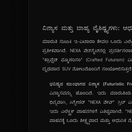
ವಿನ್ಯಾಸ ಮತ್ತು ಬಾಹ್ಯ ವೈಶಿಷ್ಟ್ಯಗ
ಮಾರುತಿ ಸುಜುಕಿ ಇ-ವಿಟಾರಾ ಕೇವಲ ಒಂದು ಎಲೆಕ್ಟ
ಪ್ರತೀಕವಾಗಿದೆ. NEXA ವೆಬ್‌ಸೈಟ್‌ನಲ್ಲಿ ಪ್ರದರ್ಶ
"ಕ್ರಾಫ್ಟೆಡ್ ಫ್ಯೂಚರಿಸಂ" (Crafted Futurism) ವಿ
ದೃಢವಾದ SUV ನೋಟದೊಂದಿಗೆ ಸಂಯೋಜಿಸುತ್ತದೆ
ಭವಿಷ್ಯದ ಮುಂಭಾಗದ ವಿನ್ಯಾಸ (Futuristic Fr
ವಿನ್ಯಾಸವನ್ನು ಹೊಂದಿದೆ. ಇದು ಮಾರುತಿಯ
ಭಿನ್ನವಾಗಿ, ಸಿಗ್ನೇಚರ್ "NEXA ವೇವ್" ಗ್ರಿಲ್
ಇದು ಎಲೆಕ್ಟ್ರಿಕ್ ವಾಹನಗಳಿಗೆ ವಿಶಿಷ್ಟವಾಗಿದೆ
ವಾಹನಕ್ಕೆ ಒಂದು ತೀಕ್ಷ್ಣವಾದ ಮತ್ತು ಆಧುನಿಕ ನ