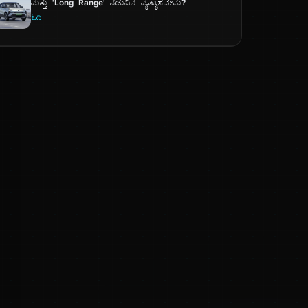
ಮತ್ತು 'Long Range' ನಡುವಿನ ವ್ಯತ್ಯಾಸವೇನು?
ಓದಿ