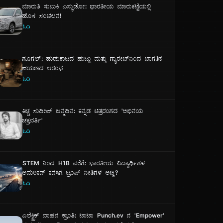
ಮಾರುತಿ ಸುಜುಕಿ ಎಸ್ಕುಡೋ: ಭಾರತೀಯ ಮಾರುಕಟ್ಟೆಯಲ್ಲಿ
ಹೊಸ ಸಂಚಲನ!
ಓದಿ
ಗೂಗಲ್: ಹುಡುಕಾಟದ ಹುಟ್ಟು ಮತ್ತು ಗ್ಯಾರೇಜ್‌ನಿಂದ ಜಾಗತಿಕ
ಪಯಣದ ಆರಂಭ
ಓದಿ
ಕಿಚ್ಚ ಸುದೀಪ್ ಜನ್ಮದಿನ: ಕನ್ನಡ ಚಿತ್ರರಂಗದ 'ಅಭಿನಯ
ಚಕ್ರವರ್ತಿ'
ಓದಿ
STEM ನಿಂದ H1B ವರೆಗೆ: ಭಾರತೀಯ ವಿದ್ಯಾರ್ಥಿಗಳ
ಅಮೆರಿಕನ್ ಕನಸಿಗೆ ಟ್ರಂಪ್ ನೀತಿಗಳ ಅಡ್ಡಿ?
ಓದಿ
ಎಲೆಕ್ಟ್ರಿಕ್ ವಾಹನ ಕ್ರಾಂತಿ: ಟಾಟಾ Punch.ev ನ 'Empower'