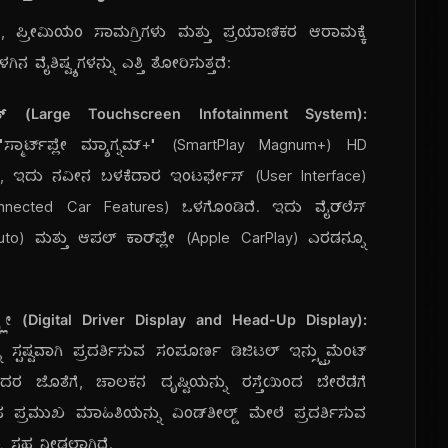
 ಪ್ರೀಮಿಯಂ ಸಾಮಗ್ರಿಗಳು ಮತ್ತು ಪ್ರಯಾಣಿಕರ ಆರಾಮಕ್ಕೆ
ನ ವೈಶಿಷ್ಟ್ಯಗಳನ್ನು ಎತ್ತಿ ತೋರಿಸುತ್ತದೆ:
ಸಿಸ್ಟಮ್ (Large Touchscreen Infotainment System):
"ಸ್ಮಾರ್ಟ್‌ಪ್ಲೇ ಮ್ಯಾಗ್ನಮ್+" (SmartPlay Magnum+) HD
ಗಿದ್ದು, ಇದು ನವೀನ ಬಳಕೆದಾರ ಇಂಟರ್ಫೇಸ್ (User Interface)
(Connected Car Features) ಒಳಗೊಂಡಿದೆ. ಇದು ವೈರ್‌ಲೆಸ್
to) ಮತ್ತು ಆಪಲ್ ಕಾರ್‌ಪ್ಲೇ (Apple CarPlay) ಎರಡನ್ನೂ
ಡಿಸ್ಪ್ಲೇ (Digital Driver Display and Head-Up Display):
್ಪಷ್ಟವಾಗಿ ಪ್ರದರ್ಶಿಸುವ ಸಂಪೂರ್ಣ ಡಿಜಿಟಲ್ ಇನ್ಸ್ಟ್ರುಮೆಂಟ್
ಇದರ ಜೊತೆಗೆ, ಚಾಲಕನ ದೃಷ್ಟಿಯನ್ನು ರಸ್ತೆಯಿಂದ ಬೇರೆಡೆಗೆ
ಹ ಪ್ರಮುಖ ಮಾಹಿತಿಯನ್ನು ವಿಂಡ್‌ಶೀಲ್ಡ್ ಮೇಲೆ ಪ್ರದರ್ಶಿಸುವ
ನು ಸಹ ನೀಡಲಾಗಿದೆ.