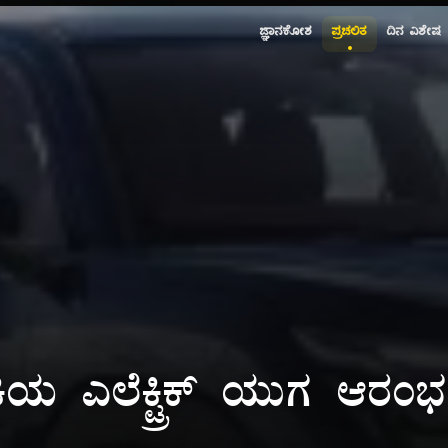
ಜ್ಞಾನಕೋಶ
ಪ್ರಚಲಿತ
ದಿನ ವಿಶೇಷ
ಿಯ ಎಲೆಕ್ಟ್ರಿಕ್ ಯುಗ ಆರಂ