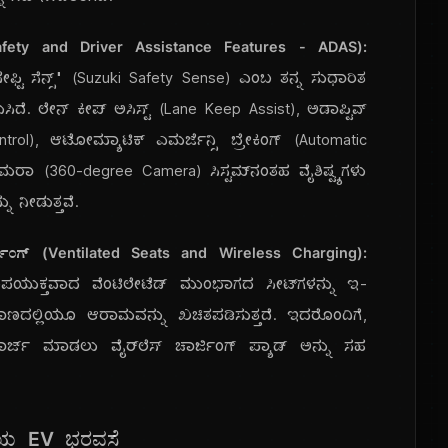
ು (Safety and Driver Assistance Features - ADAS):
ೇಫ್ಟಿ ಸೆನ್ಸ್" (Suzuki Safety Sense) ಎಂಬ ತನ್ನ ಸುಧಾರಿತ
ಸಿದೆ. ಲೇನ್ ಕೀಪ್ ಅಸಿಸ್ಟ್ (Lane Keep Assist), ಅಡಾಪ್ಟಿವ್
rol), ಆಟೋಮ್ಯಾಟಿಕ್ ಎಮರ್ಜೆನ್ಸಿ ಬ್ರೇಕಿಂಗ್ (Automatic
ಯಾಮರಾ (360-degree Camera) ಸಿಸ್ಟಮ್‌ನಂತಹ ವೈಶಿಷ್ಟ್ಯಗಳು
್ನು ನೀಡುತ್ತವೆ.
ಾರ್ಜಿಂಗ್ (Ventilated Seats and Wireless Charging):
ಉಪಯುಕ್ತವಾದ ವೆಂಟಿಲೇಟೆಡ್ ಮುಂಭಾಗದ ಸೀಟ್‌ಗಳನ್ನು ಇ-
ಣದಲ್ಲಿಯೂ ಆರಾಮವನ್ನು ಖಚಿತಪಡಿಸುತ್ತದೆ. ಇದರೊಂದಿಗೆ,
ಚಾರ್ಜ್ ಮಾಡಲು ವೈರ್‌ಲೆಸ್ ಚಾರ್ಜಿಂಗ್ ಪ್ಯಾಡ್ ಅನ್ನು ಸಹ
ುತಿಯ EV ಭರವಸೆ