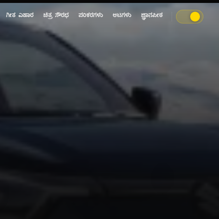
ಗೀತ ವಿಹಾರ
ಚಿತ್ರ ಸೌರಭ
ಪರಿಕರಗಳು
ಆಟಗಳು
ಜ್ಞಾನಪೀಠ
ಭ