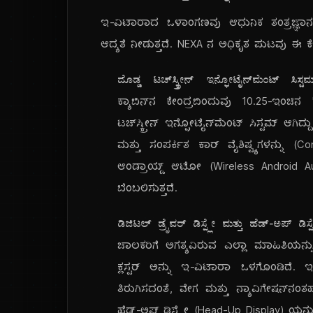
ಇ-ವಿಟಾರಾದ ಒಳಾಂಗಣವು ಆಧುನಿಕ ತಂತ್ರಜ್ಞಾನ,
ಆದ್ಯತೆ ನೀಡುತ್ತದೆ. NEXA ನ ಅಧಿಕೃತ ಪುಟವು ಈ ಕೆಳಗಿ
ದೊಡ್ಡ ಟಚ್‌ಸ್ಕ್ರೀನ್ ಇನ್ಫೋಟೈನ್‌ಮೆಂಟ್ 
ಕ್ಯಾಬಿನ್‌ನ ಕೇಂದ್ರಬಿಂದುವು 10.25-ಇಂಚಿನ 
ಟಚ್‌ಸ್ಕ್ರೀನ್ ಇನ್ಫೋಟೈನ್‌ಮೆಂಟ್ ಸಿಸ್ಟಮ್ ಆ
ಮತ್ತು ಸಂಪರ್ಕಿತ ಕಾರ್ ವೈಶಿಷ್ಟ್ಯಗಳನ್ನು 
ಆಂಡ್ರಾಯ್ಡ್ ಆಟೋ (Wireless Android Au
ಬೆಂಬಲಿಸುತ್ತದೆ.
ಡಿಜಿಟಲ್ ಡ್ರೈವರ್ ಡಿಸ್ಪ್ಲೇ ಮತ್ತು ಹೆಡ್-ಅಪ್ 
ಚಾಲಕರಿಗೆ ಅಗತ್ಯವಿರುವ ಎಲ್ಲಾ ಮಾಹಿತಿಯನ್ನು ಸ
ಕ್ಲಸ್ಟರ್ ಅನ್ನು ಇ-ವಿಟಾರಾ ಒಳಗೊಂಡಿದೆ. 
ತಿರುಗಿಸದಂತೆ, ವೇಗ ಮತ್ತು ನ್ಯಾವಿಗೇಷನ್‌ನಂತ
ಹೆಡ್-ಅಪ್ ಡಿಸ್ಪ್ಲೇ (Head-Up Display) ಯನ್