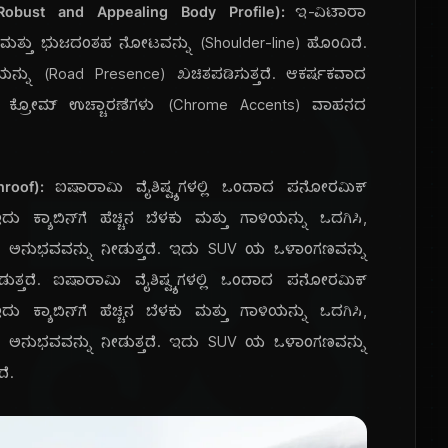
(Robust and Appealing Body Profile):
ಇ-ವಿಟಾರಾ
್ತು ಭುಜದಂತಹ ನೋಟವನ್ನು (Shoulder-line) ಹೊಂದಿದೆ.
ಯನ್ನು (Road Presence) ಖಚಿತಪಡಿಸುತ್ತದೆ. ಆಕರ್ಷಕವಾದ
ಪ್ರ
ತು ಕ್ರೋಮ್ ಉಚ್ಚಾರಣೆಗಳು (Chrome Accents) ವಾಹನದ
roof):
ಐಷಾರಾಮಿ ವೈಶಿಷ್ಟ್ಯಗಳಲ್ಲಿ ಒಂದಾದ ಪನೋರಮಿಕ್
ಕ್ಯಾಬಿನ್‌ಗೆ ಹೆಚ್ಚಿನ ಬೆಳಕು ಮತ್ತು ಗಾಳಿಯನ್ನು ಒದಗಿಸಿ,
ಕರ ಅನುಭವವನ್ನು ನೀಡುತ್ತದೆ. ಇದು SUV ಯ ಒಳಾಂಗಣವನ್ನು
ುತ್ತದೆ. ಐಷಾರಾಮಿ ವೈಶಿಷ್ಟ್ಯಗಳಲ್ಲಿ ಒಂದಾದ ಪನೋರಮಿಕ್
ಕ್ಯಾಬಿನ್‌ಗೆ ಹೆಚ್ಚಿನ ಬೆಳಕು ಮತ್ತು ಗಾಳಿಯನ್ನು ಒದಗಿಸಿ,
ಕರ ಅನುಭವವನ್ನು ನೀಡುತ್ತದೆ. ಇದು SUV ಯ ಒಳಾಂಗಣವನ್ನು
ೆ.