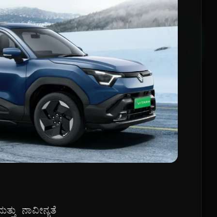
್ತು ನಾವೀನ್ಯತೆ