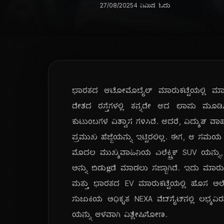
27/08/2025
4 ನಿಮಿಷ ಓದು
ಭಾರತದ ಆಟೋಮೊಬೈಲ್ ಮಾರುಕಟ್ಟೆಯಲ್ಲಿ ಮಾರ
ದೇಶದ ರಸ್ತೆಗಳಲ್ಲಿ ತನ್ನದೇ ಆದ ಛಾಪು ಮೂಡಿ
ಕುಟುಂಬಗಳ ವಿಶ್ವಾಸ ಗಳಿಸಿದೆ. ಆದರೆ, ವಿದ್ಯುತ್
ಪ್ರಮುಖ ಹೆಜ್ಜೆಯನ್ನು ಇಟ್ಟಿರಲಿಲ್ಲ. ಈಗ, ಆ ಸಮಯ ಬ
ಮೊದಲ ಮುಖ್ಯವಾಹಿನಿಯ ಎಲೆಕ್ಟ್ರಿಕ್ SUV ಯನ್ನು
ಅನ್ನು ಬಿಡು𝐠ಡೆ ಮಾಡಲು ಸಜ್ಜಾಗಿದೆ. ಇದು ಮಾ
ಮತ್ತು ಭಾರತದ EV ಮಾರುಕಟ್ಟೆಯಲ್ಲಿ ಹೊಸ ಅಲೆಗಳನ್
ಸುಜುಕಿಯ ಅಧಿಕೃತ NEXA ವೆಬ್‌ಸೈಟ್‌ನಲ್ಲಿ ಲಭ್
ಯನ್ನು ಆಳವಾಗಿ ವಿಶ್ಲೇಷಿಸೋಣ.