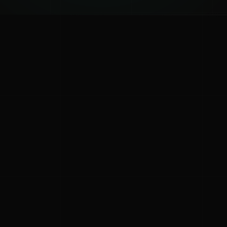
ಕನ್ನಡ ನುಡಿ
ಕನ್ನಡ ಭಾಷೆ, ಸಂಸ್ಕೃತಿ ಮತ್ತು ಸಾಮಾನ್ಯ ಜ್ಞಾನದ ಡಿಜಿಟಲ್ ಆರ್ಕೈವ್
ಜ್ಞಾನಕೋಶ
ಚಿತ್ರ ಸೌರಭ
ಪ್ರಚಲಿತ ಲೇಖನಗಳು
ಆಟಗಳು