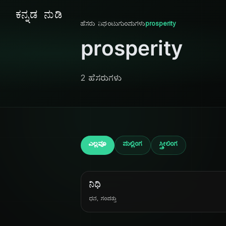
ಕನ್ನಡ ನುಡಿ
ಹೆಸರು ನಿಘಂಟು
ಗುಂಪುಗಳು
prosperity
prosperity
2 ಹೆಸರುಗಳು
ಎಲ್ಲವೂ
ಪುಲ್ಲಿಂಗ
ಸ್ತ್ರೀಲಿಂಗ
ನಿಧಿ
ಧನ, ಸಂಪತ್ತು