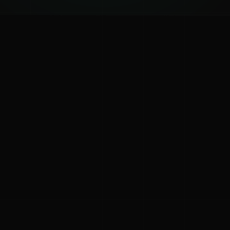
ಕನ್ನಡ ನುಡಿ
ಕನ್ನಡ ಭಾಷೆ, ಸಂಸ್ಕೃತಿ ಮತ್ತು ಸಾಮಾನ್ಯ ಜ್ಞಾನದ ಡಿಜಿಟಲ್ ಆರ್ಕೈವ್
ಜ್ಞಾನಕೋಶ
ಚಿತ್ರ ಸೌರಭ
ಪ್ರಚಲಿತ ಲೇಖನಗಳು
ಆಟಗಳು