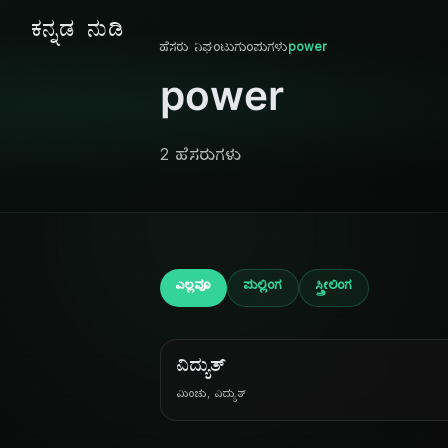
ಕನ್ನಡ ನುಡಿ
ಹೆಸರು ನಿಘಂಟು
ಗುಂಪುಗಳು
power
power
2 ಹೆಸರುಗಳು
ಎಲ್ಲವೂ
ಪುಲ್ಲಿಂಗ
ಸ್ತ್ರೀಲಿಂಗ
ವಿದ್ಯುತ್
ಮಿಂಚು, ವಿದ್ಯುತ್