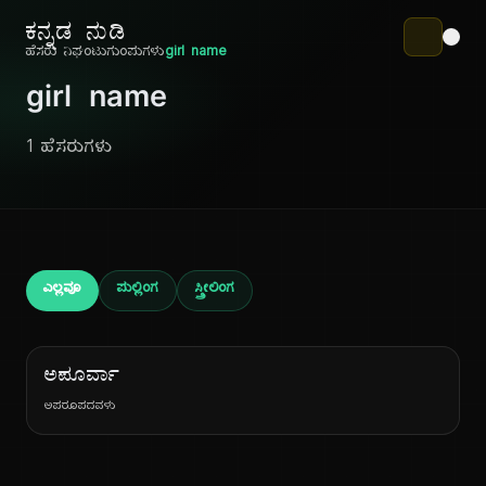
ಕನ್ನಡ ನುಡಿ
ಹೆಸರು ನಿಘಂಟು
ಗುಂಪುಗಳು
girl name
girl name
1 ಹೆಸರುಗಳು
ಎಲ್ಲವೂ
ಪುಲ್ಲಿಂಗ
ಸ್ತ್ರೀಲಿಂಗ
ಅಪೂರ್ವಾ
ಅಪರೂಪದವಳು