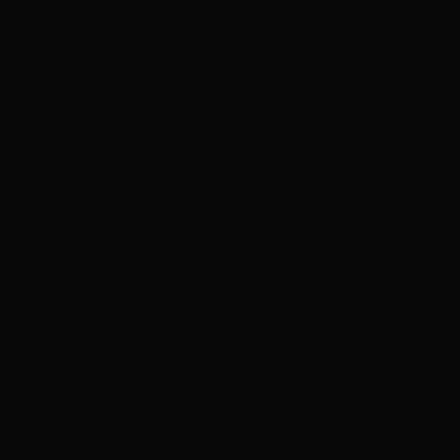
ಗೀತ ವಿಹಾರ
ಜ್ಞಾನಪೀಠ
ದಿನ ವಿಶೇಷ
ಪರಿಕರಗಳು
ನಮ್ಮ ಬಗ್ಗೆ
ಗೌಪ್ಯತೆ ನೀತಿ
ಸೇವಾ ನಿಯಮಗಳು