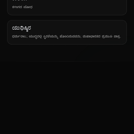
ಕಳಿಂಗದ ಯೋಧ
ಯುಧಿಷ್ಠಿರ
ಧರ್ಮರಾಜ; ಯುದ್ಧದಲ್ಲಿ ಸ್ಥಿರತೆಯನ್ನು ಹೊಂದಿರುವವನು; ಮಹಾಭಾರತದ ಪ್ರಮುಖ ಪಾತ್ರ.
ನ
ಕನ್ನಡ ನುಡಿ
ಕನ್ನಡ ಭಾಷೆ, ಸಂಸ್ಕೃತಿ ಮತ್ತು ಸಾಮಾನ್ಯ ಜ್ಞಾನದ ಡಿಜಿಟಲ್ ಆರ್ಕೈವ್