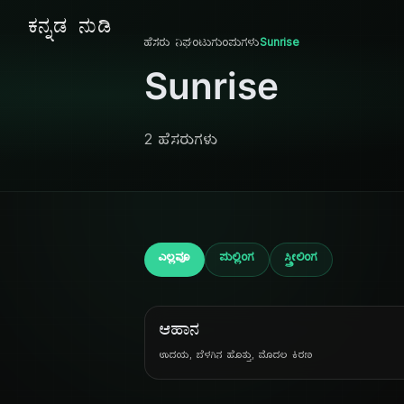
ಕನ್ನಡ ನುಡಿ
ಹೆಸರು ನಿಘಂಟು
ಗುಂಪುಗಳು
Sunrise
Sunrise
2 ಹೆಸರುಗಳು
ಎಲ್ಲವೂ
ಪುಲ್ಲಿಂಗ
ಸ್ತ್ರೀಲಿಂಗ
ಆಹಾನ
ಉದಯ, ಬೆಳಗಿನ ಹೊತ್ತು, ಮೊದಲ ಕಿರಣ