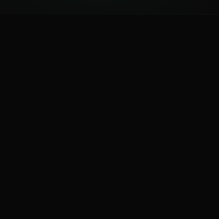
ಕನ್ನಡ ನುಡಿ
ಕನ್ನಡ ಭಾಷೆ, ಸಂಸ್ಕೃತಿ ಮತ್ತು ಸಾಮಾನ್ಯ ಜ್ಞಾನದ ಡಿಜಿಟಲ್ ಆರ್ಕೈವ್
ಜ್ಞಾನಕೋಶ
ಚಿತ್ರ ಸೌರಭ
ಪ್ರಚಲಿತ ಲೇಖನಗಳು
ಆಟಗಳು