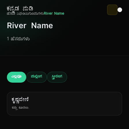
ಕನ್ನಡ ನುಡಿ
ಹೆಸರು ನಿಘಂಟು
ಗುಂಪುಗಳು
River Name
River Name
1 ಹೆಸರುಗಳು
ಎಲ್ಲವೂ
ಪುಲ್ಲಿಂಗ
ಸ್ತ್ರೀಲಿಂಗ
ಕೃಷ್ಣವೇಣಿ
ಕಪ್ಪು ಕೂದಲು.