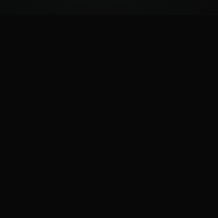
ಕನ್ನಡ ನುಡಿ
ಕನ್ನಡ ಭಾಷೆ, ಸಂಸ್ಕೃತಿ ಮತ್ತು ಸಾಮಾನ್ಯ ಜ್ಞಾನದ ಡಿಜಿಟಲ್ ಆರ್ಕೈವ್
ಜ್ಞಾನಕೋಶ
ಚಿತ್ರ ಸೌರಭ
ಪ್ರಚಲಿತ ಲೇಖನಗಳು
ಆಟಗಳು