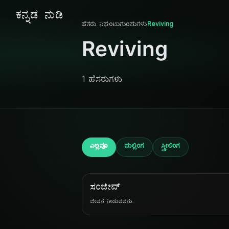
ಕನ್ನಡ ನುಡಿ
ಹೆಸರು ನಿಘಂಟು
ಗುಂಪುಗಳು
Reviving
Reviving
1 ಹೆಸರುಗಳು
ಎಲ್ಲವೂ
ಪುಲ್ಲಿಂಗ
ಸ್ತ್ರೀಲಿಂಗ
ಸಂಜೀವ್
ಜೀವನ ನೀಡುವವನು.