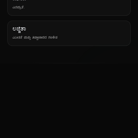
ವಿನಮ್ರತೆ.
ಲಜ್ಜಿತಾ
ವಿನೀತತೆ ಮತ್ತು ಶಿಷ್ಟಾಚಾರದ ಸಂಕೇತ
ನ
ಕನ್ನಡ ನುಡಿ
ಕನ್ನಡ ಭಾಷೆ, ಸಂಸ್ಕೃತಿ ಮತ್ತು ಸಾಮಾನ್ಯ ಜ್ಞಾನದ ಡಿಜಿಟಲ್ ಆರ್ಕೈವ್