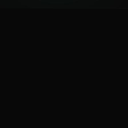
ಕನ್ನಡ ನುಡಿ
ಕನ್ನಡ ಭಾಷೆ, ಸಂಸ್ಕೃತಿ ಮತ್ತು ಸಾಮಾನ್ಯ ಜ್ಞಾನದ ಡಿಜಿಟಲ್ ಆರ್ಕೈವ್
ಜ್ಞಾನಕೋಶ
ಚಿತ್ರ ಸೌರಭ
ಪ್ರಚಲಿತ ಲೇಖನಗಳು
ಆಟಗಳು