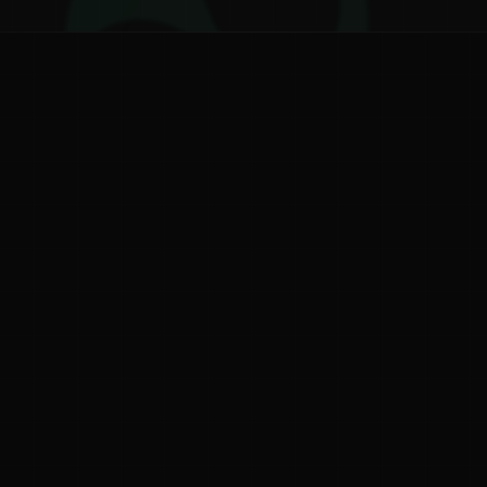
ನ
ನಮ್ಮ ಬಗ್ಗೆ
ಗೌಪ್ಯತೆ ನೀತಿ