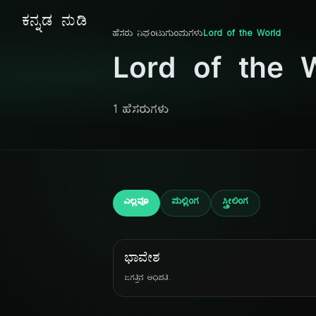
ಕನ್ನಡ ನುಡಿ
ಹೆಸರು ನಿಘಂಟು
ಗುಂಪುಗಳು
Lord of the World
Lord of the 
1 ಹೆಸರುಗಳು
ಎಲ್ಲವೂ
ಪುಲ್ಲಿಂಗ
ಸ್ತ್ರೀಲಿಂಗ
ಭಾವೇಶ
ಜಗತ್ತಿನ ಅಧಿಪತಿ.