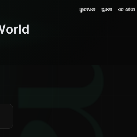
ಜ್ಞಾನಕೋಶ
ಪ್ರಚಲಿತ
ದಿನ ವಿಶೇಷ
World