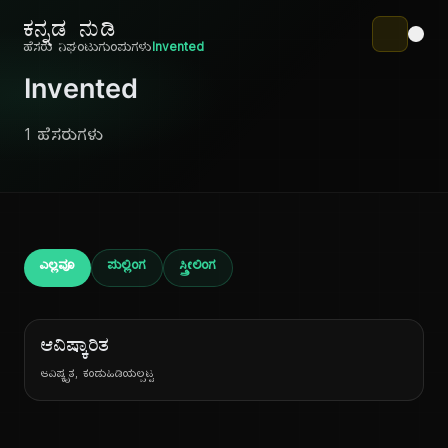
ಕನ್ನಡ ನುಡಿ
ಹೆಸರು ನಿಘಂಟು
ಗುಂಪುಗಳು
Invented
Invented
1 ಹೆಸರುಗಳು
ಎಲ್ಲವೂ
ಪುಲ್ಲಿಂಗ
ಸ್ತ್ರೀಲಿಂಗ
ಆವಿಷ್ಕಾರಿತ
ಆವಿಷ್ಕೃತ, ಕಂಡುಹಿಡಿಯಲ್ಪಟ್ಟ