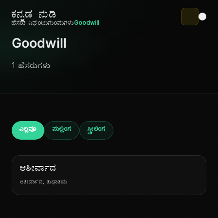
ಕನ್ನಡ ನುಡಿ
ಹೆಸರು ನಿಘಂಟು
ಗುಂಪುಗಳು
Goodwill
Goodwill
1 ಹೆಸರುಗಳು
ಎಲ್ಲವೂ
ಪುಲ್ಲಿಂಗ
ಸ್ತ್ರೀಲಿಂಗ
ಆಶೀರ್ವಾದ
ಆಶೀರ್ವಾದ, ಶುಭಾಶಯ